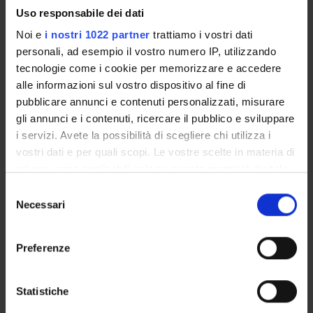
Percorsi formativi 30/60 CFU
Uso responsabile dei dati
Percorsi formativi 30CFU
Noi e
i nostri 1022 partner
trattiamo i vostri dati
Percorso formativo 24CFU
personali, ad esempio il vostro numero IP, utilizzando
Percorso formativo 5CFU
tecnologie come i cookie per memorizzare e accedere
alle informazioni sul vostro dispositivo al fine di
pubblicare annunci e contenuti personalizzati, misurare
gli annunci e i contenuti, ricercare il pubblico e sviluppare
i servizi. Avete la possibilità di scegliere chi utilizza i
vostri dati e per quali scopi. Le vostre scelte in materia di
OFFERTA FORMATIVA
privacy sono applicabili solo su questa proprietà digitale
in cui avete effettuato le vostre scelte. È possibile
Selezione
CORSI DI STUDIO
modificare o revocare il proprio consenso in qualsiasi
Necessari
del
momento dalla Dichiarazione sui cookie o facendo clic
consenso
DOTTORATI, MASTER E FORMAZIONE SUPERIORE
sull'icona di attivazione della privacy.
Preferenze
Contatti
Con il tuo consenso, vorremmo anche:
Persone
raccogliere informazioni sulla tua posizione
Statistiche
Luoghi
geografica, con un'approssimazione di qualche