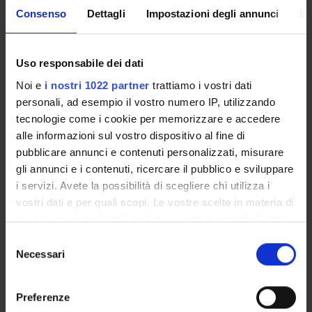
Programma
pdf (it, 240 KB, 08/04/24)
Consenso
Dettagli
Impostazioni degli annunci
In
Uso responsabile dei dati
Referente
Noi e
i nostri 1022 partner
trattiamo i vostri dati
Debora Viviani
personali, ad esempio il vostro numero IP, utilizzando
Referente esterno
tecnologie come i cookie per memorizzare e accedere
Data pubblicazione
alle informazioni sul vostro dispositivo al fine di
8 aprile 2024
pubblicare annunci e contenuti personalizzati, misurare
gli annunci e i contenuti, ricercare il pubblico e sviluppare
i servizi. Avete la possibilità di scegliere chi utilizza i
vostri dati e per quali scopi. Le vostre scelte in materia di
privacy sono applicabili solo su questa proprietà digitale
OFFERTA FORMATIVA
in cui avete effettuato le vostre scelte. È possibile
Selezione
modificare o revocare il proprio consenso in qualsiasi
Necessari
del
CORSI DI STUDIO
momento dalla Dichiarazione sui cookie o facendo clic
consenso
sull'icona di attivazione della privacy.
DOTTORATI, MASTER E FORMAZIONE SUPERIORE
Preferenze