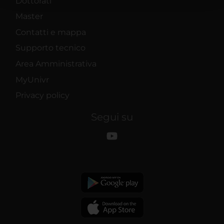
Dottorati
con altre informazioni che hai fornito loro o che hanno
raccolto dal tuo utilizzo dei loro servizi.
Master
Contatti e mappa
Supporto tecnico
Area Amministrativa
MyUnivr
Privacy policy
Segui su