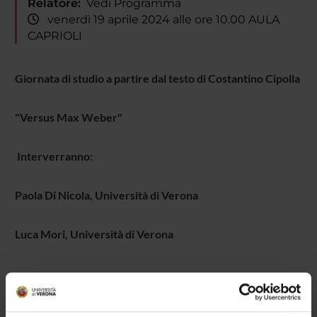
Relatore:
Vedi Programma
venerdì 19 aprile 2024 alle ore 10.00 AULA
CAPRIOLI
Giornata di studio a partire dal testo di Costantino Cipolla
"Versus Max Weber"
Interverranno:
Paola Di Nicola, Università di Verona
Luca Mori, Università di Verona
TITOLO
FORMATO (LINGUA, DIMENSIONE, DATA PUBBLI