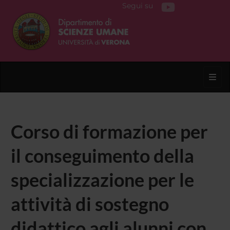
Segui su
Toggl
Corso di formazione per
il conseguimento della
specializzazione per le
attività di sostegno
didattico agli alunni con