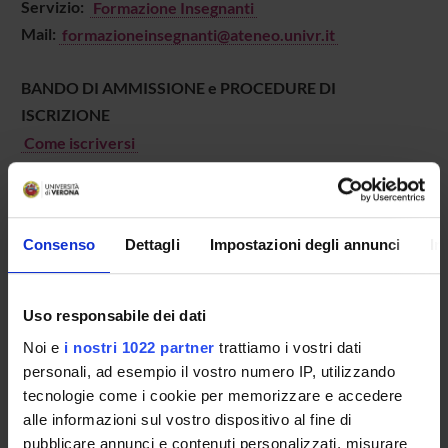
Servizio:
Formazione Insegnanti
Mail:
formazioneinsegnanti@ateneo.univr.it
BANDO DI AMMISSIONE e PROCEDURE DI
ISCRIZIONE
Come iscriversi
SCHEDA DEL CORSO
Consenso
Dettagli
Impostazioni degli annunci
In
Tipo di corso
Corsi di Specializzazione per il Sostegno
Uso responsabile dei dati
Durata
Noi e
i nostri 1022 partner
trattiamo i vostri dati
1 Anno
personali, ad esempio il vostro numero IP, utilizzando
Classe di appartenenza
tecnologie come i cookie per memorizzare e accedere
CSS - Classe generica per il conseguimento della
alle informazioni sul vostro dispositivo al fine di
specializzazione per le attività di sostegno didattico
pubblicare annunci e contenuti personalizzati, misurare