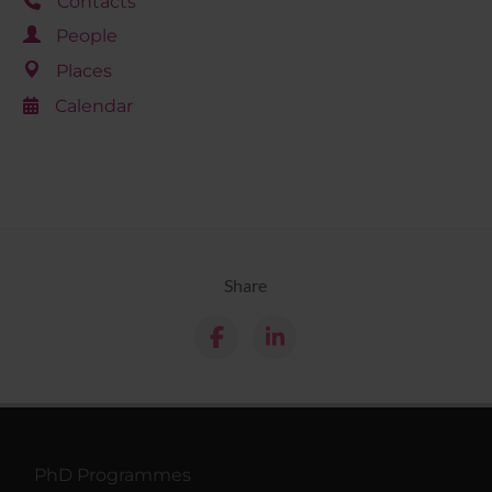
Contacts
People
Places
Calendar
Share
PhD Programmes