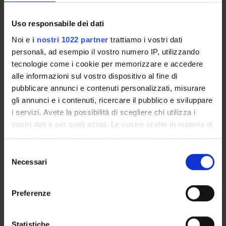
Insegnamenti
Calendario didattico
Uso responsabile dei dati
Orario lezioni
Noi e
i nostri 1022 partner
trattiamo i vostri dati
Piani didattici
personali, ad esempio il vostro numero IP, utilizzando
Calendario esami
tecnologie come i cookie per memorizzare e accedere
Bacheca avvisi
alle informazioni sul vostro dispositivo al fine di
pubblicare annunci e contenuti personalizzati, misurare
Proposte tesi e stage
gli annunci e i contenuti, ricercare il pubblico e sviluppare
Organi collegiali e di governo
i servizi. Avete la possibilità di scegliere chi utilizza i
Docenti
vostri dati e per quali scopi. Le vostre scelte in materia di
privacy sono applicabili solo su questa proprietà digitale
OFFERTA FORMATIVA
in cui avete effettuato le vostre scelte. È possibile
Selezione
modificare o revocare il proprio consenso in qualsiasi
Necessari
del
CORSI DI STUDIO
momento dalla Dichiarazione sui cookie o facendo clic
consenso
sull'icona di attivazione della privacy.
DOTTORATI, MASTER E FORMAZIONE SUPERIORE
Preferenze
Con il tuo consenso, vorremmo anche:
Contatti
raccogliere informazioni sulla tua posizione
Statistiche