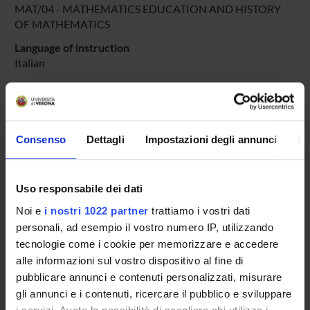
MAT/04 - MATHEMATICS EDUCATION AND HISTORY
OF MATHEMATICS
Language of instruction
Italian
Period
DIDATTICA
dal Jul 25, 2024 al Dec 31, 2024.
Course news
Consenso
Dettagli
Impostazioni degli annunci
In
Seminars related to the course
Uso responsabile dei dati
LESSON TIMETABLE
Noi e
i nostri 1022 partner
trattiamo i vostri dati
Go to lesson schedule
personali, ad esempio il vostro numero IP, utilizzando
tecnologie come i cookie per memorizzare e accedere
alle informazioni sul vostro dispositivo al fine di
pubblicare annunci e contenuti personalizzati, misurare
Overview
gli annunci e i contenuti, ricercare il pubblico e sviluppare