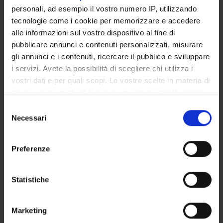
personali, ad esempio il vostro numero IP, utilizzando
Cristina Lonardi
tecnologie come i cookie per memorizzare e accedere
Professore associato
alle informazioni sul vostro dispositivo al fine di
pubblicare annunci e contenuti personalizzati, misurare
gli annunci e i contenuti, ricercare il pubblico e sviluppare
AREE DI RICERCA COINVOLTE DAL PROGETTO
i servizi. Avete la possibilità di scegliere chi utilizza i
Società inclusive e pratiche di cittadinanza
vostri dati e per quali scopi. Le vostre scelte in materia di
Sociology and anthropology
privacy sono applicabili solo su questa proprietà digitale
in cui avete effettuato le vostre scelte. È possibile
Selezione
modificare o revocare il proprio consenso in qualsiasi
Necessari
del
momento dalla Dichiarazione sui cookie o facendo clic
consenso
sull'icona di attivazione della privacy.
Preferenze
ATTIVITÀ
Con il tuo consenso, vorremmo anche:
AREE DI RICERCA
raccogliere informazioni sulla tua posizione
Statistiche
geografica, con un'approssimazione di qualche
GRUPPI DI RICERCA
metro,
Marketing
DOTTORATI DI RICERCA
Identificare il tuo dispositivo, scansionandolo