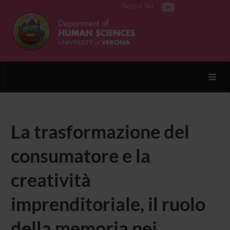
Segui su
Toggl
La trasformazione del
consumatore e la
creatività
imprenditoriale, il ruolo
della memoria nei