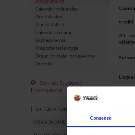
Insegnamenti
Coordi
Calendario didattico
Orario lezioni
crediti
Piani didattici
Calendario esami
Altri co
Bacheca avvisi
offerto
Proposte tesi e stage
Organi collegiali e di governo
Settore
Docenti
Lingua 
Servizio Studenti
Internazionali
Period
OFFERTA FORMATIVA
ORAR
Consenso
CORSI DI STUDIO
Vai 