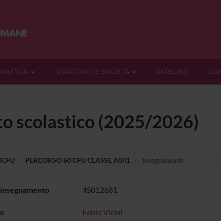
IDATTICA
TERRITORIO E SOCIETÀ
PERSONE
CON
to scolastico (2025/2026)
60CFU
PERCORSO 60 CFU CLASSE A041
Insegnamenti
 insegnamento
4S012681
e
Fabio Vicini