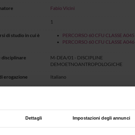
natore
Fabio Vicini
1
rsi di studio in cui è
PERCORSO 60 CFU CLASSE A045
PERCORSO 60 CFU CLASSE A046
 disciplinare
M-DEA/01 - DISCIPLINE
DEMOETNOANTROPOLOGICHE
di erogazione
Italiano
o
PERIODO DIDATTICO
dal 1-mar-2026 a
IO LEZIONI
Dettagli
Impostazioni degli annunci
all'orario delle lezioni