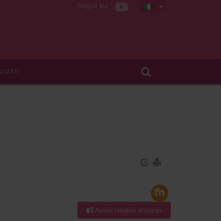
Segui su
TATTI
Avvisi relativi al corso