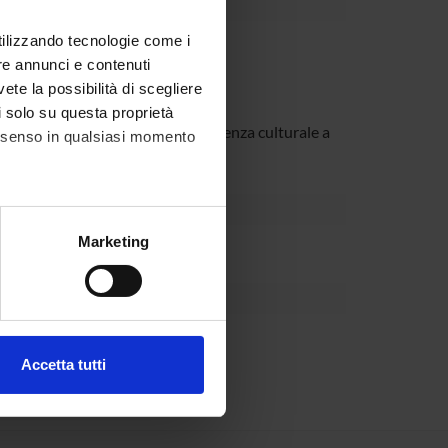
utilizzando tecnologie come i
re annunci e contenuti
centrismo, relativismo culturale;
vete la possibilità di scegliere
rca etnografica sul campo;
li solo su questa proprietà
 focus sulla gestione della differenza culturale a
consenso in qualsiasi momento
alche metro,
Marketing
e specifiche (impronte
ezione dettagli
. Puoi
Accetta tutti
l media e per analizzare il
ostri partner che si occupano
azioni che hai fornito loro o