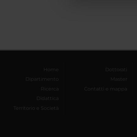
che hanno raccolto dal tuo uti
Home
Dottorati
Dipartimento
Master
Ricerca
Contatti e mappa
Didattica
Territorio e Società