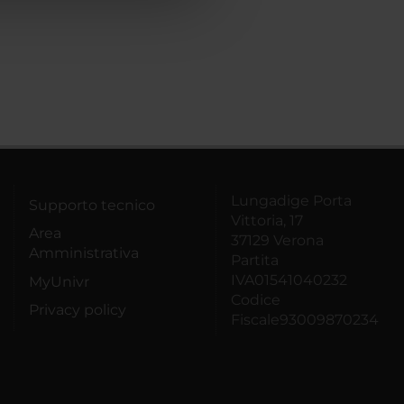
Lungadige Porta
Supporto tecnico
Vittoria, 17
Area
37129 Verona
Amministrativa
Partita
IVA01541040232
MyUnivr
Codice
Privacy policy
Fiscale93009870234