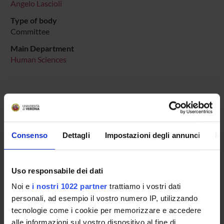
Angelo Lascioli
Type of body
Committee
Main Department
Human Sciences
MEMBERS
Consenso
Dettagli
Impostazioni degli annunci
In
Claudio Girelli
Roberta Silva
Uso responsabile dei dati
Ivan Traina
Noi e
i nostri 1022 partner
trattiamo i vostri dati
personali, ad esempio il vostro numero IP, utilizzando
tecnologie come i cookie per memorizzare e accedere
alle informazioni sul vostro dispositivo al fine di
RECORDS AND DOCUMENTS