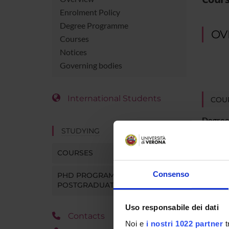
Enrolment Policy
Degree Programme
OV
Courses
Notices
Governing bodies
International Students
COUR
Degree
STUDYING
Durati
COURSES
Superv
Consenso
PHD PROGRAMMES AND
POSTGRADUATE TRAINING
Locatio
Uso responsabile dei dati
Contacts
Main D
Noi e
i nostri 1022 partner
t