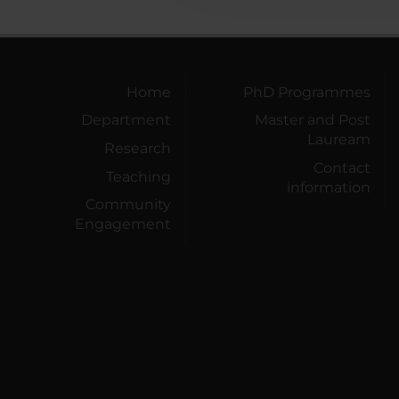
Home
PhD Programmes
Department
Master and Post
Lauream
Research
Contact
Teaching
information
Community
Engagement