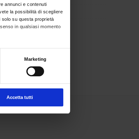
re annunci e contenuti
vete la possibilità di scegliere
li solo su questa proprietà
consenso in qualsiasi momento
alche metro,
Marketing
e specifiche (impronte
ezione dettagli
. Puoi
Accetta tutti
l media e per analizzare il
ostri partner che si occupano
azioni che hai fornito loro o