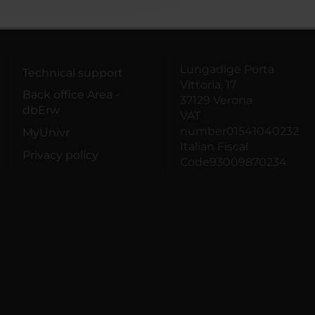
Lungadige Porta
Technical support
Vittoria, 17
Back office Area -
37129 Verona
dbErw
VAT
number01541040232
MyUnivr
Italian Fiscal
Privacy policy
Code93009870234