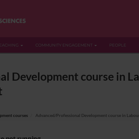
EACHING
COMMUNITY ENGAGEMENT
PEOPLE
l Development course in L
t
opment courses
Advanced/Professional Development course in Labou
e not running