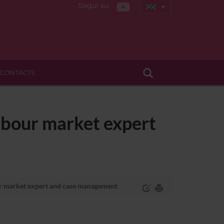
Segui su
CONTACTS
abour market expert
r market expert and case management