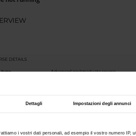
ERVIEW
SE DETAILS
 type
Advanced postgraduate course
on
0 years
isory body
Comitato Scientifico del Corso di Perfez
Dettagli
Impostazioni degli annunci
Operatore esperto del mercato del lavo
n
VERONA
epartment
Human Sciences
rattiamo i vostri dati personali, ad esempio il vostro numero IP, 