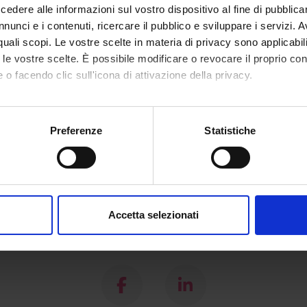
dere alle informazioni sul vostro dispositivo al fine di pubblica
area
Humanities
nunci e i contenuti, ricercare il pubblico e sviluppare i servizi. A
r quali scopi. Le vostre scelte in materia di privacy sono applicabi
 area
Education, Philosophy and Social Work
to le vostre scelte. È possibile modificare o revocare il proprio 
 o facendo clic sull'icona di attivazione della privacy.
mo anche:
oni sulla tua posizione geografica, con un'approssimazione di qu
Preferenze
Statistiche
spositivo, scansionandolo attivamente alla ricerca di caratteristich
aborati i tuoi dati personali e imposta le tue preferenze nella
s
consenso in qualsiasi momento dalla Dichiarazione sui cookie.
Accetta selezionati
nalizzare contenuti ed annunci, per fornire funzionalità dei socia
inoltre informazioni sul modo in cui utilizzi il nostro sito con i n
Share
icità e social media, i quali potrebbero combinarle con altre inform
lizzo dei loro servizi.