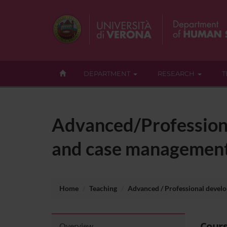
DEPARTMENT
RESEARCH
T
Advanced/Professiona
and case managemen
Home
Teaching
Advanced / Professional devel
Cours
Overview