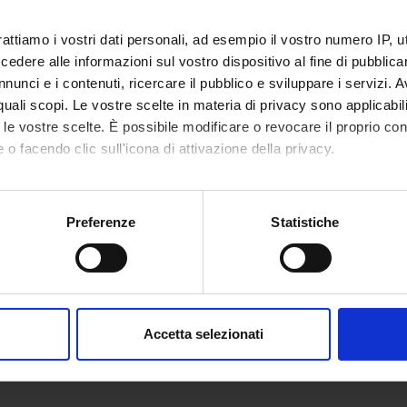
rattiamo i vostri dati personali, ad esempio il vostro numero IP, 
dere alle informazioni sul vostro dispositivo al fine di pubblica
nunci e i contenuti, ricercare il pubblico e sviluppare i servizi. A
r quali scopi. Le vostre scelte in materia di privacy sono applicabi
to le vostre scelte. È possibile modificare o revocare il proprio 
 o facendo clic sull'icona di attivazione della privacy.
mo anche:
oni sulla tua posizione geografica, con un'approssimazione di qu
Preferenze
Statistiche
spositivo, scansionandolo attivamente alla ricerca di caratteristich
aborati i tuoi dati personali e imposta le tue preferenze nella
s
consenso in qualsiasi momento dalla Dichiarazione sui cookie.
Accetta selezionati
nalizzare contenuti ed annunci, per fornire funzionalità dei socia
inoltre informazioni sul modo in cui utilizzi il nostro sito con i n
icità e social media, i quali potrebbero combinarle con altre inform