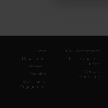
che hanno raccolto dal tuo uti
Home
PhD Programmes
Department
Master and Post
Lauream
Research
Contact
Teaching
information
Community
Engagement