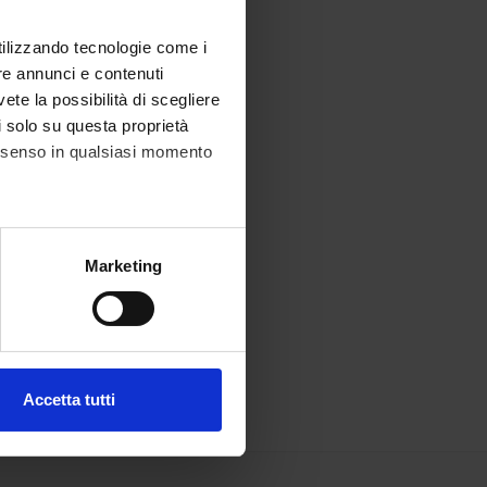
utilizzando tecnologie come i
re annunci e contenuti
vete la possibilità di scegliere
li solo su questa proprietà
consenso in qualsiasi momento
alche metro,
Marketing
e specifiche (impronte
ezione dettagli
. Puoi
Accetta tutti
l media e per analizzare il
ostri partner che si occupano
azioni che hai fornito loro o