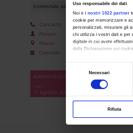
Uso responsabile dei dati
COMMUNAL AREA
Noi e
i nostri 1022 partner
t
cookie per memorizzare e acce
Contacts
personalizzati, misurare gli an
People
chi utilizza i vostri dati e pe
digitale in cui avete effettua
Places
dalla Dichiarazione sui cookie
Calendar
Con il tuo consenso, vorrem
Selezione
raccogliere informazi
Necessari
del
AGENDA DI OGGI
Identificare il tuo di
consenso
digitali).
ven
7 agosto 2026
Approfondisci come vengono el
modificare o ritirare il tuo 
Rifiuta
Utilizziamo i cookie per perso
nostro traffico. Condividiamo 
di analisi dei dati web, pubbl