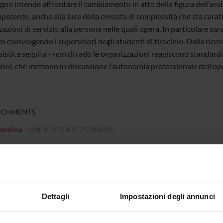
gno intende affrontare il cambiamento in atto della figura dell'assi
etenze, anche alla luce della crescita di complessità che sta caratt
azioni di servizio alla persona nelle quali opera. In particolare sar
 coinvolgendo i supervisori degli studenti di tirocinio. Dalla rice
sistica seguita - non di rado le organizzazioni reagiscono standard
ioni, che mettono in discussione l’autonomia professionale dell'op
ACHMENTS
andina
(pdf, it, 376 KB, 21/04/26)
mme Director
Giorgio Gosetti
Dettagli
Impostazioni degli annunci
ment
Human Sciences