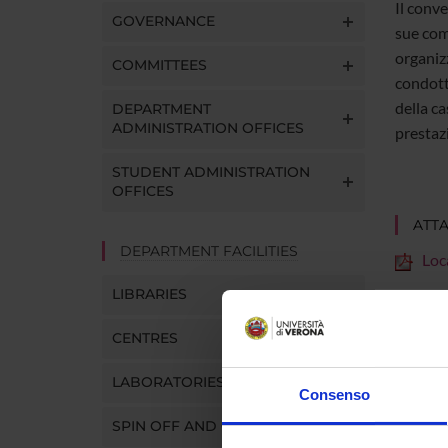
Il conve
GOVERNANCE
sue comp
organizz
COMMITTEES
condotto
della ca
DEPARTMENT
ADMINISTRATION OFFICES
prestaz
STUDENT ADMINISTRATION
OFFICES
ATT
DEPARTMENT FACILITIES
Loc
LIBRARIES
CENTRES
Progra
LABORATORIES
Consenso
Depart
SPIN OFF AND COMPANIES