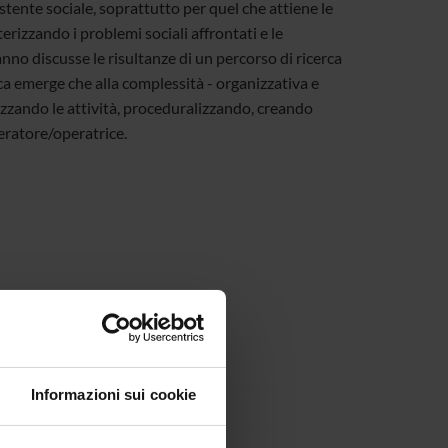
stente sociale, soprattutto per quel che attiene le
erizzando i problemi sociali affrontati e le
anno discusse le risultanze di un percorso di ricerca
rca emerge che alla complessità - organizzativa e
izzando le attività, proceduralizzando, creando
eratore/operatrice.
Informazioni sui cookie