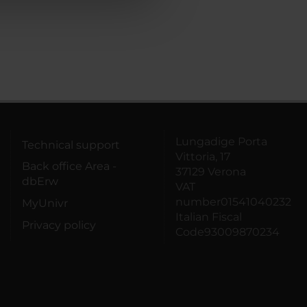
Lungadige Porta
Technical support
Vittoria, 17
Back office Area -
37129 Verona
dbErw
VAT
number01541040232
MyUnivr
Italian Fiscal
Privacy policy
Code93009870234