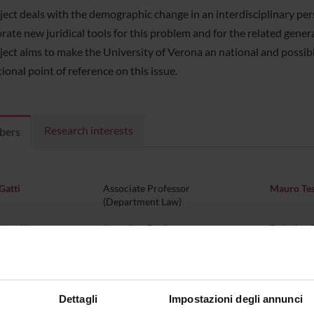
ject deals with the demographic change in an interdisciplinary pe
rate new juridical tools for this problem and for the related genera
ject aims to make the University of Verona an national and possibl
ional point of reference on this issue.
Research interests
bers
Gatti
Associate Professor
Mauro Te
(Department Law)
ercelli
Associate Professor
Federico 
(Department Law)
Butturini
Associate Professor
Andrea C
(Department Law)
Dettagli
Impostazioni degli annunci
rlotto
Associate Professor
Stefano C