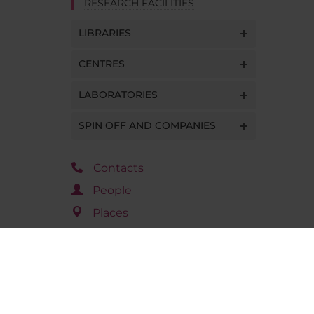
RESEARCH FACILITIES
LIBRARIES
CENTRES
LABORATORIES
SPIN OFF AND COMPANIES
Contacts
People
Places
Calendar
AGENDA DI OGGI
ven