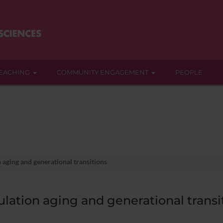
EACHING
COMMUNITY ENGAGEMENT
PEOPLE
aging and generational transitions
lation aging and generational transi