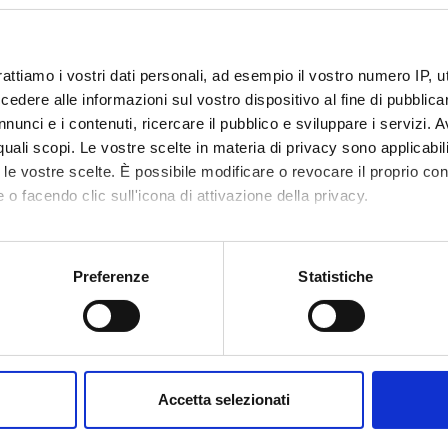
(Department Law)
o Demo
Full Professor
Giampietr
(Department Economics)
rattiamo i vostri dati personali, ad esempio il vostro numero IP, 
dere alle informazioni sul vostro dispositivo al fine di pubblica
na Moro
Full Professor
Sylvain G
nunci e i contenuti, ricercare il pubblico e sviluppare i servizi. A
 Omodei Sale'
Full Professor
r quali scopi. Le vostre scelte in materia di privacy sono applicabi
Francesc
(Department Law)
to le vostre scelte. È possibile modificare o revocare il proprio 
 o facendo clic sull'icona di attivazione della privacy.
dra Salomoni
Assistant Professor
Sara Scol
(Department Law)
mo anche:
Velo Dalbrenta
Associate Professor
oni sulla tua posizione geografica, con un'approssimazione di qu
Preferenze
Statistiche
(Department Law)
spositivo, scansionandolo attivamente alla ricerca di caratteristich
al components
aborati i tuoi dati personali e imposta le tue preferenze nella
s
consenso in qualsiasi momento dalla Dichiarazione sui cookie.
izzo
Università degli studi di Pavia
Accetta selezionati
nalizzare contenuti ed annunci, per fornire funzionalità dei socia
inoltre informazioni sul modo in cui utilizzi il nostro sito con i n