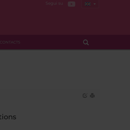
Segui su
CONTACTS
tions