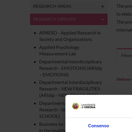
The pro
RESEARCH AREAS
to elabo
RESEARCH GROUPS
The pro
internat
APRESO - Applied Research in
Society and Organizations
Applied Psychology
Measurement Lab
Mem
Departmental Interdisciplinary
Research - EMOTIONS (ARIdip
– EMOTIONS)
Stefano 
Departmental Interdisciplinary
Research - NEW FRAGILITIES
(ARIdip - NEW FRAGILITIES)
Jacopo B
Departmental Interdisciplinary
Research - SCHOOL (ARIdip –
Daniele 
SCHOOL)
Business-to-consumer studies
Consenso
Ilaria Ca
in the healthcare management