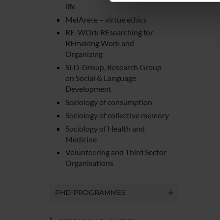
life
di analisi dei dati web, pubbl
MelArete – virtue ethics
che hanno raccolto dal tuo uti
RE-WOrk REsearching for
REmaking Work and
Organizing
SLD-Group, Research Group
on Social & Language
Development
Sociology of consumption
Sociology of collective memory
Sociology of Health and
Medicine
Volunteering and Third Sector
Organisations
PHD PROGRAMMES