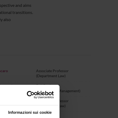
rspective and aims
tional transitions.
y also
scaro
Associate Professor
(Department Law)
Brunetti
Full Professor
(Department Management)
aprara
Associate Professor
(Department Law)
Informazioni sui cookie
atalano
Full Professor