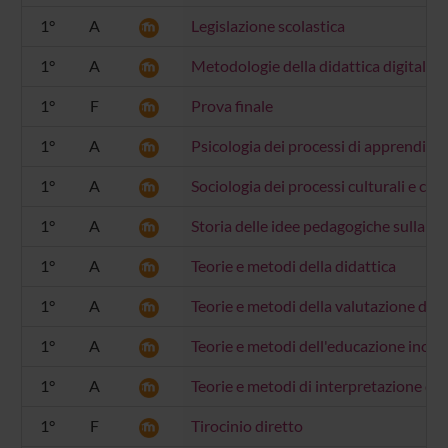
1°
A
Legislazione scolastica
1°
A
Metodologie della didattica digitale
1°
F
Prova finale
1°
A
Psicologia dei processi di apprendim
1°
A
Sociologia dei processi culturali e com
1°
A
Storia delle idee pedagogiche sulla sc
1°
A
Teorie e metodi della didattica
1°
A
Teorie e metodi della valutazione deg
1°
A
Teorie e metodi dell'educazione inclus
1°
A
Teorie e metodi di interpretazione de
1°
F
Tirocinio diretto