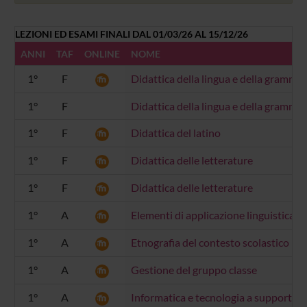
LEZIONI ED ESAMI FINALI DAL 01/03/26 AL 15/12/26
ANNI
TAF
ONLINE
NOME
1°
F
Didattica della lingua e della grammati
1°
F
Didattica della lingua e della grammati
1°
F
Didattica del latino
1°
F
Didattica delle letterature
1°
F
Didattica delle letterature
1°
A
Elementi di applicazione linguistica
1°
A
Etnografia del contesto scolastico
1°
A
Gestione del gruppo classe
1°
A
Informatica e tecnologia a supporto de