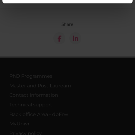
informazioni sul modo in cui utilizzi il nostro sito con i
nostri partner che si occupano di analisi dei dati web,
pubblicità e social media, i quali potrebbero combinarle
Share
con altre informazioni che hai fornito loro o che hanno
raccolto dal tuo utilizzo dei loro servizi.
PhD Programmes
Master and Post Lauream
Contact information
Technical support
Back office Area - dbErw
MyUnivr
Privacy policy