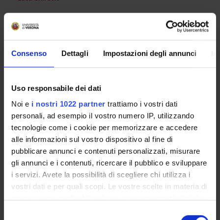
Luciano Pasqualotto
Consenso
Dettagli
Impostazioni degli annunci
In
RECORDS AND DOCUMENTS
Uso responsabile dei dati
Noi e
i nostri 1022 partner
trattiamo i vostri dati
ORGANISATION
personali, ad esempio il vostro numero IP, utilizzando
tecnologie come i cookie per memorizzare e accedere
GOVERNANCE
alle informazioni sul vostro dispositivo al fine di
pubblicare annunci e contenuti personalizzati, misurare
COMMITTEES
gli annunci e i contenuti, ricercare il pubblico e sviluppare
DEPARTMENT ADMINISTRATION OFFICES
i servizi. Avete la possibilità di scegliere chi utilizza i
vostri dati e per quali scopi. Le vostre scelte in materia di
STUDENT ADMINISTRATION OFFICES
privacy sono applicabili solo su questa proprietà digitale
in cui avete effettuato le vostre scelte. È possibile
Selezione