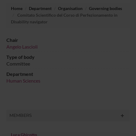
Home
Department
Organisation
Governing bodies
Comitato Scientifico del Corso di Perfezionamento in
Disability navigator
Chair
Angelo Lascioli
Type of body
Committee
Department
Human Sciences
MEMBERS
Luca Ghirotto