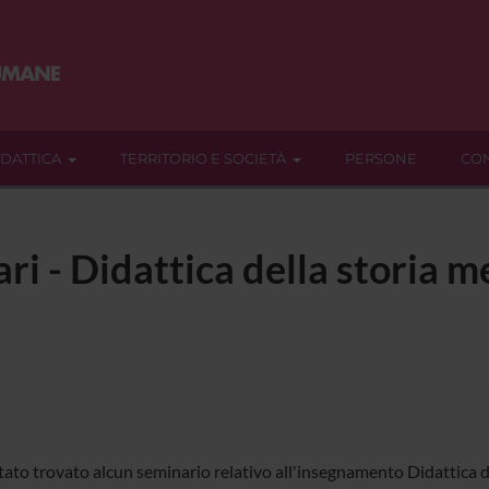
IDATTICA
TERRITORIO E SOCIETÀ
PERSONE
CON
ari - Didattica della storia 
tato trovato alcun seminario relativo all'insegnamento Didattica de