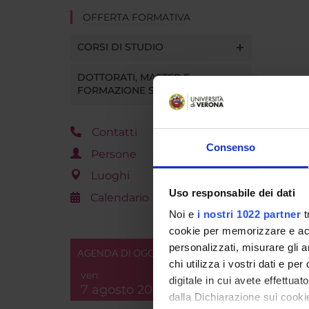
OFFERTA FORMATIVA
CORSI DI STUDIO
DOTTORATI, MASTER E
FORMAZIONE SUPERIORE
Contatti
Consenso
Persone
Luoghi
Uso responsabile dei dati
Calendario
Noi e
i nostri 1022 partner
t
cookie per memorizzare e acce
personalizzati, misurare gli an
AGENDA DI OGGI
chi utilizza i vostri dati e pe
ven
digitale in cui avete effettua
7 agosto 2026
dalla Dichiarazione sui cookie