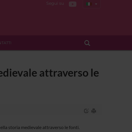
Segui su
TATTI
medievale attraverso le
lla storia medievale attraverso le fonti.