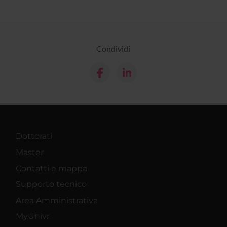
Condividi
Dottorati
Master
Contatti e mappa
Supporto tecnico
Area Amministrativa
MyUnivr