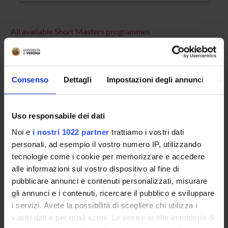
All available Short Masters programmes
STUDY COURSES NOT RUNNING
Consenso
Dettagli
Impostazioni degli annunci
In
Discontinued degree programmes have been permanently
closed and are no longer included in the academic offer.
No future reactivation or enrolment is provided for.
Uso responsabile dei dati
Noi e
i nostri 1022 partner
trattiamo i vostri dati
COURSE NOT RUNNING
personali, ad esempio il vostro numero IP, utilizzando
tecnologie come i cookie per memorizzare e accedere
Master II in Cultural Mediation
alle informazioni sul vostro dispositivo al fine di
pubblicare annunci e contenuti personalizzati, misurare
Location: Verona
gli annunci e i contenuti, ricercare il pubblico e sviluppare
i servizi. Avete la possibilità di scegliere chi utilizza i
COURSE NOT RUNNING
vostri dati e per quali scopi. Le vostre scelte in materia di