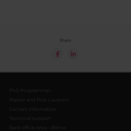
Share
PhD Programmes
Master and Post Lauream
Contact information
Technical support
Back office Area - dbErw