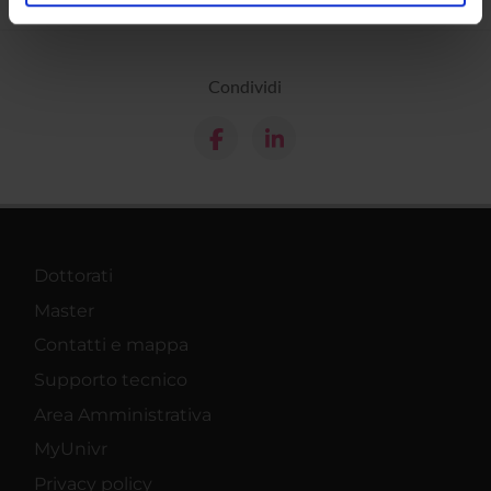
analizzare il nostro traffico. Condividiamo inoltre
informazioni sul modo in cui utilizzi il nostro sito con i
nostri partner che si occupano di analisi dei dati web,
pubblicità e social media, i quali potrebbero combinarle
Condividi
con altre informazioni che hai fornito loro o che hanno
raccolto dal tuo utilizzo dei loro servizi.
Dottorati
Master
Contatti e mappa
Supporto tecnico
Area Amministrativa
MyUnivr
Privacy policy