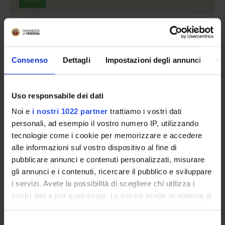
Cerca
Vai all'orario delle lezioni
Consenso
Dettagli
Impostazioni degli annunci
In
Presentazione
Uso responsabile dei dati
Come iscriversi
Noi e
i nostri 1022 partner
trattiamo i vostri dati
Preparati con Univr
personali, ad esempio il vostro numero IP, utilizzando
Conoscenze iniziali - Saperi Minimi (OFA)
tecnologie come i cookie per memorizzare e accedere
Insegnamenti
alle informazioni sul vostro dispositivo al fine di
Calendario didattico
pubblicare annunci e contenuti personalizzati, misurare
Orario lezioni
gli annunci e i contenuti, ricercare il pubblico e sviluppare
Piani didattici
i servizi. Avete la possibilità di scegliere chi utilizza i
Calendario esami
vostri dati e per quali scopi. Le vostre scelte in materia di
Bacheca avvisi
privacy sono applicabili solo su questa proprietà digitale
Proposte tesi e stage
in cui avete effettuato le vostre scelte. È possibile
Selezione