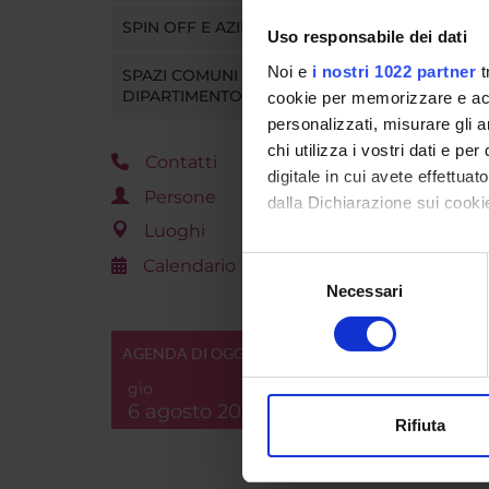
SPIN OFF E AZIENDE
Uso responsabile dei dati
Refere
Noi e
i nostri 1022 partner
t
SPAZI COMUNI DEL
Dipart
DIPARTIMENTO
cookie per memorizzare e acce
personalizzati, misurare gli an
chi utilizza i vostri dati e pe
Contatti
digitale in cui avete effettua
Persone
dalla Dichiarazione sui cookie
Luoghi
Con il tuo consenso, vorrem
Calendario
Selezione
raccogliere informazi
Necessari
del
Identificare il tuo di
consenso
digitali).
AGENDA DI OGGI
Approfondisci come vengono el
gio
modificare o ritirare il tuo 
6 agosto 2026
Rifiuta
Utilizziamo i cookie per perso
nostro traffico. Condividiamo 