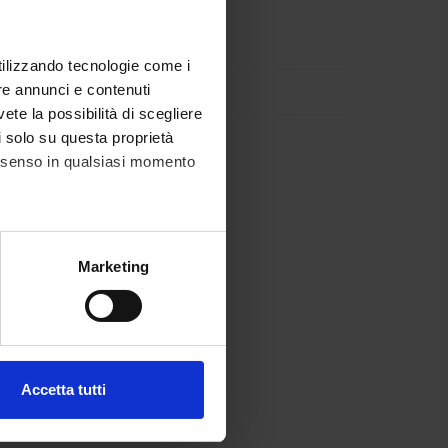
utilizzando tecnologie come i
re annunci e contenuti
vete la possibilità di scegliere
li solo su questa proprietà
consenso in qualsiasi momento
alche metro,
Marketing
e specifiche (impronte
ezione dettagli
. Puoi
Accetta tutti
l media e per analizzare il
ostri partner che si occupano