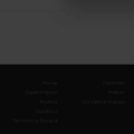
di analisi dei dati web, pubbl
che hanno raccolto dal tuo uti
Home
Dottorati
Dipartimento
Master
Ricerca
Contatti e mappa
Didattica
Territorio e Società