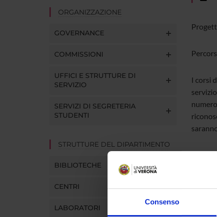
ORGANIZZAZIONE
Progett
GOVERNANCE
Percorsi
COMMISSIONI
UFFICI E STRUTTURE DI
I corsi 
SERVIZIO
servizio
numero l
SERVIZI DI SEGRETERIA
STUDENTI
riconosc
saranno
STRUTTURE DEL DIPARTIMENTO
BIBLIOTECHE
ALLE
CENTRI
Pr
Consenso
LABORATORI