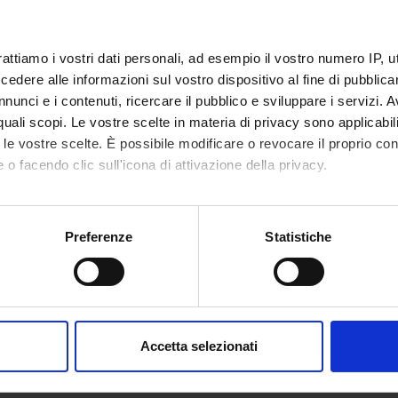
nte
Claudio Girelli
rattiamo i vostri dati personali, ad esempio il vostro numero IP, 
imento
Scienze Umane
dere alle informazioni sul vostro dispositivo al fine di pubblica
nunci e i contenuti, ricercare il pubblico e sviluppare i servizi. A
r quali scopi. Le vostre scelte in materia di privacy sono applicabi
to le vostre scelte. È possibile modificare o revocare il proprio 
 o facendo clic sull'icona di attivazione della privacy.
mo anche:
oni sulla tua posizione geografica, con un'approssimazione di qu
Preferenze
Statistiche
spositivo, scansionandolo attivamente alla ricerca di caratteristich
aborati i tuoi dati personali e imposta le tue preferenze nella
s
consenso in qualsiasi momento dalla Dichiarazione sui cookie.
Accetta selezionati
nalizzare contenuti ed annunci, per fornire funzionalità dei socia
inoltre informazioni sul modo in cui utilizzi il nostro sito con i n