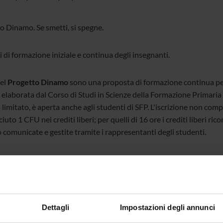
o Dinamo. Se smetti, si spegne.
 di formazione iniziale e continua degli insegnanti.
del
Progetto Dinamo
sono una proposta di formazione continua per i
 elaborata dal Corso di Studi in Scienze della Formazione Primaria 
imitato, è aperta anche agli studenti di SFP. L'iscrizione non compor
iuto 1 CFU nei crediti liberi; per quelli di 16 ore i crediti liberi ri
 comunicate e gestite tramite i rappresentanti degli studenti.
GATI
ogramma
(pdf, it, 198 KB, 29/08/22)
Dettagli
Impostazioni degli annunci