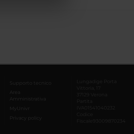
azioni che hai fornito loro o
Lungadige Porta
Supporto tecnico
Vittoria, 17
Area
37129 Verona
Amministrativa
Partita
IVA01541040232
MyUnivr
Codice
Privacy policy
Fiscale93009870234