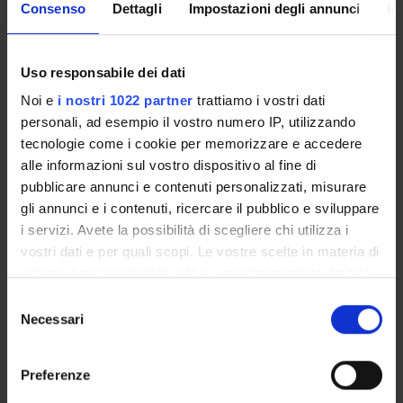
Consenso
Dettagli
Impostazioni degli annunci
In
Uso responsabile dei dati
Noi e
i nostri 1022 partner
trattiamo i vostri dati
ALLEGATI
personali, ad esempio il vostro numero IP, utilizzando
PROGRAMMA
(pdf, it, 669 KB, 25/11/24)
tecnologie come i cookie per memorizzare e accedere
alle informazioni sul vostro dispositivo al fine di
pubblicare annunci e contenuti personalizzati, misurare
gli annunci e i contenuti, ricercare il pubblico e sviluppare
Referente
i servizi. Avete la possibilità di scegliere chi utilizza i
Lorenzo Bernini
vostri dati e per quali scopi. Le vostre scelte in materia di
privacy sono applicabili solo su questa proprietà digitale
Dipartimento
in cui avete effettuato le vostre scelte. È possibile
Scienze Umane
Selezione
modificare o revocare il proprio consenso in qualsiasi
Necessari
del
momento dalla Dichiarazione sui cookie o facendo clic
consenso
sull'icona di attivazione della privacy.
Preferenze
Con il tuo consenso, vorremmo anche: