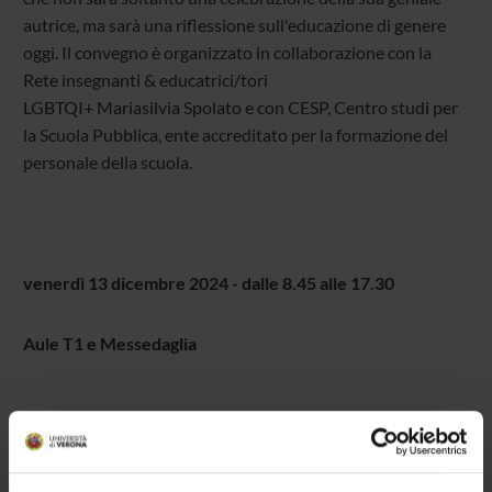
autrice, ma sarà una riflessione sull'educazione di genere
oggi. Il convegno è organizzato in collaborazione con la
Rete insegnanti & educatrici/tori
LGBTQI+ Mariasilvia Spolato e con CESP, Centro studi per
la Scuola Pubblica, ente accreditato per la formazione del
personale della scuola.
venerdì 13 dicembre 2024 - dalle 8.45 alle 17.30
Aule T1 e Messedaglia