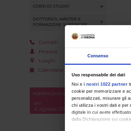
CORSI DI STUDIO
DOTTORATI, MASTER E
FORMAZIONE SUPERIORE
Contatti
Persone
Consenso
Luoghi
Calendario
Uso responsabile dei dati
Noi e
i nostri 1022 partner
t
cookie per memorizzare e acce
AGENDA DI OGGI
personalizzati, misurare gli an
gio
chi utilizza i vostri dati e pe
6 agosto 2026
digitale in cui avete effettua
dalla Dichiarazione sui cookie