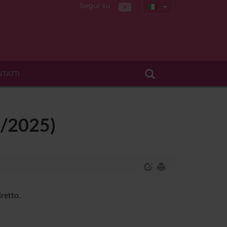
Segui su
TATTI
24/2025)
retto.