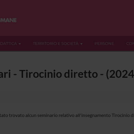
IDATTICA
TERRITORIO E SOCIETÀ
PERSONE
CON
ari - Tirocinio diretto - (20
tato trovato alcun seminario relativo all'insegnamento Tirocinio di