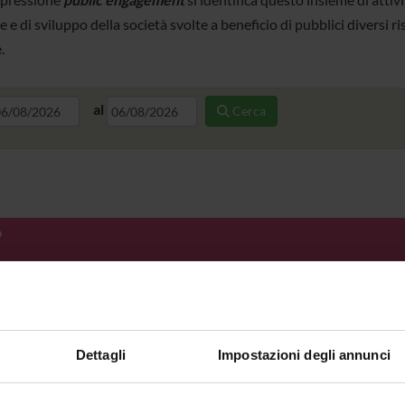
e e di sviluppo della società svolte a beneficio di pubblici diversi ri
.
al
Cerca
O
SS LAVORO CORRELATO È UN PROBLEMA DEL FUTURO?
AGINE NEI SETTORI COMMERCIO E PULIMENTO: PROPOSTE
UN’AZIONE COMUNE
eb del progetto PRIN2022 "U.d.r. - University Dispute
Dettagli
Impostazioni degli annunci
tion" – Unità di Verona