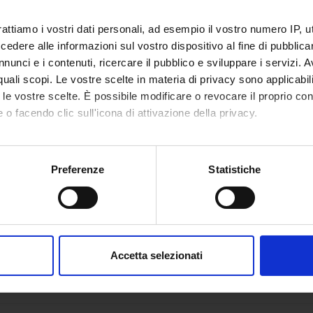
venti
rattiamo i vostri dati personali, ad esempio il vostro numero IP, 
dere alle informazioni sul vostro dispositivo al fine di pubblica
nunci e i contenuti, ricercare il pubblico e sviluppare i servizi. A
r quali scopi. Le vostre scelte in materia di privacy sono applicabi
to le vostre scelte. È possibile modificare o revocare il proprio 
 o facendo clic sull'icona di attivazione della privacy.
mo anche:
oni sulla tua posizione geografica, con un'approssimazione di qu
Preferenze
Statistiche
spositivo, scansionandolo attivamente alla ricerca di caratteristich
aborati i tuoi dati personali e imposta le tue preferenze nella
s
consenso in qualsiasi momento dalla Dichiarazione sui cookie.
Accetta selezionati
nalizzare contenuti ed annunci, per fornire funzionalità dei socia
inoltre informazioni sul modo in cui utilizzi il nostro sito con i n
icità e social media, i quali potrebbero combinarle con altre inform