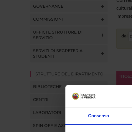
GOVERNANCE
cultural
imprese
COMMISSIONI
UFFICI E STRUTTURE DI
dal
SERVIZIO
SERVIZI DI SEGRETERIA
STUDENTI
STRUTTURE DEL DIPARTIMENTO
TITOL
BIBLIOTECHE
STRE
L’IND
CENTRI
PER 
LABORATORI
Sito w
Consenso
Resolu
SPIN OFF E AZIENDE