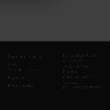
Lungadige Porta
Supporto tecnico
Vittoria, 17
Area
37129 Verona
Amministrativa
Partita
IVA01541040232
MyUnivr
Codice
Privacy policy
Fiscale93009870234