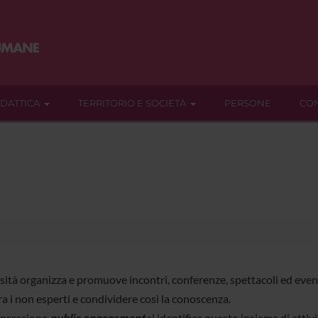
IDATTICA
TERRITORIO E SOCIETÀ
PERSONE
CON
sità organizza e promuove incontri, conferenze, spettacoli ed eventi 
a i non esperti e condividere così la conoscenza.
spressione
public engagement
si identifica questo insieme di attiv