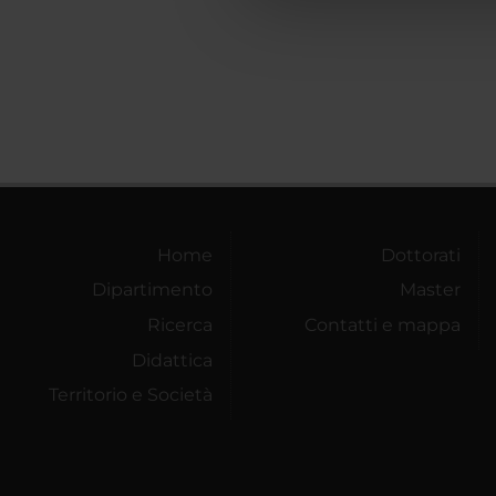
che hanno raccolto dal tuo uti
Home
Dottorati
Dipartimento
Master
Ricerca
Contatti e mappa
Didattica
Territorio e Società