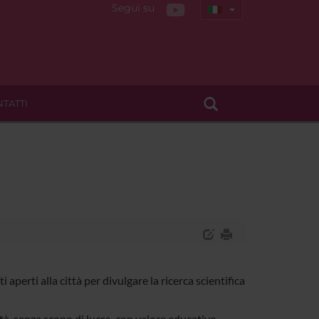
Segui su
TATTI
aperti alla città per divulgare la ricerca scientifica
ità, senza scopo di lucro, con valore educativo,