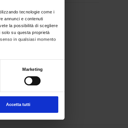
utilizzando tecnologie come i
re annunci e contenuti
vete la possibilità di scegliere
li solo su questa proprietà
consenso in qualsiasi momento
alche metro,
Marketing
e specifiche (impronte
ezione dettagli
. Puoi
Accetta tutti
l media e per analizzare il
ostri partner che si occupano
azioni che hai fornito loro o