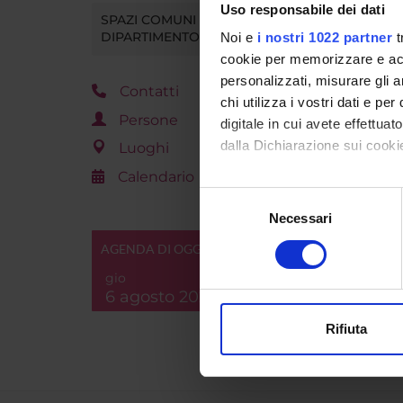
Uso responsabile dei dati
SPAZI COMUNI DEL
Tot 2 E
DIPARTIMENTO
Noi e
i nostri 1022 partner
t
cookie per memorizzare e acce
personalizzati, misurare gli an
Contatti
chi utilizza i vostri dati e pe
Persone
digitale in cui avete effettua
dalla Dichiarazione sui cookie
Luoghi
Calendario
Con il tuo consenso, vorrem
Selezione
raccogliere informazi
Necessari
del
Identificare il tuo di
consenso
AGENDA DI OGGI
digitali).
gio
Approfondisci come vengono el
6 agosto 2026
modificare o ritirare il tuo 
Rifiuta
Utilizziamo i cookie per perso
nostro traffico. Condividiamo 
di analisi dei dati web, pubbl