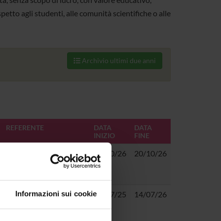
spetto agli studenti, alle comunità scientifiche o alle
Archivio ultimi due anni
REFERENTE
DATA
DATA
INIZIO
FINE
Margherita Brondino
20/10/26
20/10/26
Paola Dusi
,
Alberto
14/07/25
14/07/26
Informazioni sui cookie
Maria Tedoldi
,
Marco Torsello