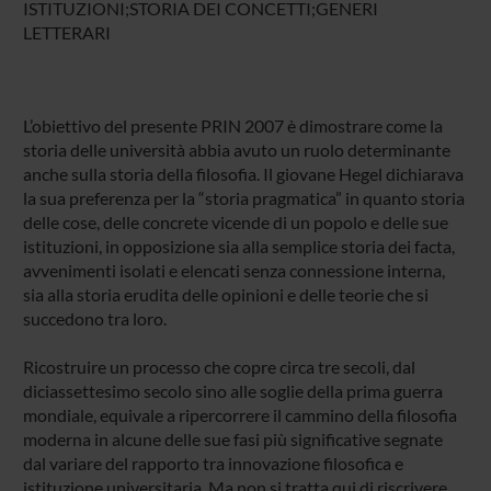
ISTITUZIONI;STORIA DEI CONCETTI;GENERI
LETTERARI
L’obiettivo del presente PRIN 2007 è dimostrare come la
storia delle università abbia avuto un ruolo determinante
anche sulla storia della filosofia. Il giovane Hegel dichiarava
la sua preferenza per la “storia pragmatica” in quanto storia
delle cose, delle concrete vicende di un popolo e delle sue
istituzioni, in opposizione sia alla semplice storia dei facta,
avvenimenti isolati e elencati senza connessione interna,
sia alla storia erudita delle opinioni e delle teorie che si
succedono tra loro.
Ricostruire un processo che copre circa tre secoli, dal
diciassettesimo secolo sino alle soglie della prima guerra
mondiale, equivale a ripercorrere il cammino della filosofia
moderna in alcune delle sue fasi più significative segnate
dal variare del rapporto tra innovazione filosofica e
istituzione universitaria. Ma non si tratta qui di riscrivere