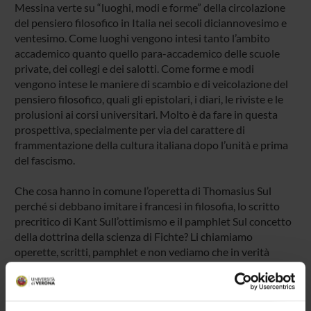
Messina verte su “luoghi, modi e forme” della circolazione
del pensiero filosofico in Italia nei secoli diciannovesimo e
ventesimo. Come luoghi vengono intesi tanto l’ambito
accademico quanto quello para-accademico delle scuole
private, dei collegi e dei salotti. Come forme e modi
vengono intese le maniere di scambio e di veicolazione del
pensiero filosofico, quali gli epistolari, i diari, le riviste e le
prolusioni ai corsi universitari. Molto è da fare in questa
prospettiva, specialmente per via del carattere di
frammentazione della cultura italiana dopo l’unità e prima
del fascismo.
Che cosa hanno in comune l’operetta di Thomasius Sul
perché si debbano imitare i francesi in filosofia, lo scritto
precritico di Kant Sull’ottimismo e il pamphlet Sul concetto
della dottrina della scienza di Fichte? Li chiamiamo
operette, scritti, pamphlet e non vediamo che in verità
hanno una serie di caratteristiche che li fanno ricondurre a
un genere preciso di testi filosofici: i programmi accademici,
un genere letterario che questo progetto intende