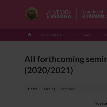
DEPARTMENT
RESEARCH
T
All forthcoming semi
(2020/2021)
Home
Teaching
Seminars
No rece