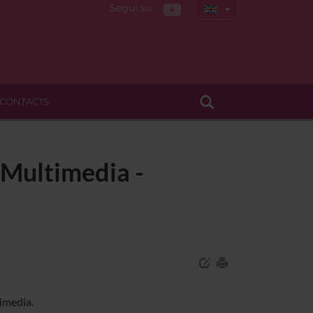
Segui su
CONTACTS
 Multimedia -
imedia.