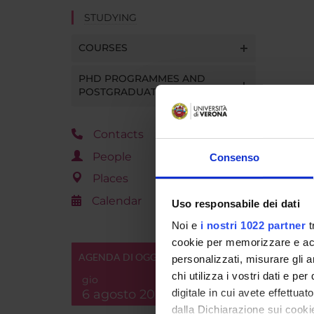
STUDYING
COURSES
PHD PROGRAMMES AND
POSTGRADUATE TRAINING
Contacts
People
Consenso
Places
Calendar
Uso responsabile dei dati
Noi e
i nostri 1022 partner
t
cookie per memorizzare e acce
AGENDA DI OGGI
personalizzati, misurare gli an
chi utilizza i vostri dati e pe
gio
6 agosto 2026
digitale in cui avete effettua
dalla Dichiarazione sui cookie