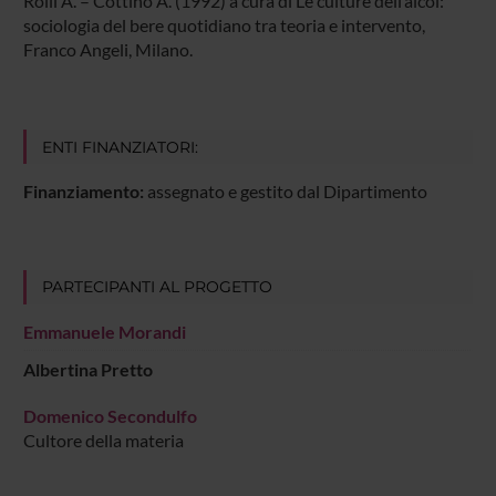
Rolli A. – Cottino A. (1992) a cura di Le culture dell’alcol:
raccolto dal tuo utilizzo dei loro servizi.
sociologia del bere quotidiano tra teoria e intervento,
Franco Angeli, Milano.
ENTI FINANZIATORI:
Finanziamento:
assegnato e gestito dal Dipartimento
PARTECIPANTI AL PROGETTO
Emmanuele Morandi
Albertina Pretto
Domenico Secondulfo
Cultore della materia