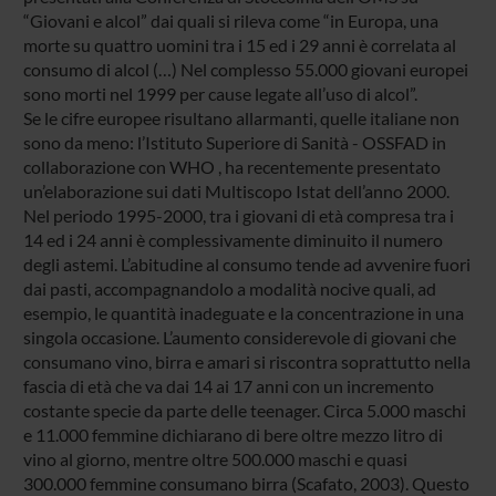
“Giovani e alcol” dai quali si rileva come “in Europa, una
morte su quattro uomini tra i 15 ed i 29 anni è correlata al
consumo di alcol (…) Nel complesso 55.000 giovani europei
sono morti nel 1999 per cause legate all’uso di alcol”.
Se le cifre europee risultano allarmanti, quelle italiane non
sono da meno: l’Istituto Superiore di Sanità - OSSFAD in
collaborazione con WHO , ha recentemente presentato
un’elaborazione sui dati Multiscopo Istat dell’anno 2000.
Nel periodo 1995-2000, tra i giovani di età compresa tra i
14 ed i 24 anni è complessivamente diminuito il numero
degli astemi. L’abitudine al consumo tende ad avvenire fuori
dai pasti, accompagnandolo a modalità nocive quali, ad
esempio, le quantità inadeguate e la concentrazione in una
singola occasione. L’aumento considerevole di giovani che
consumano vino, birra e amari si riscontra soprattutto nella
fascia di età che va dai 14 ai 17 anni con un incremento
costante specie da parte delle teenager. Circa 5.000 maschi
e 11.000 femmine dichiarano di bere oltre mezzo litro di
vino al giorno, mentre oltre 500.000 maschi e quasi
300.000 femmine consumano birra (Scafato, 2003). Questo