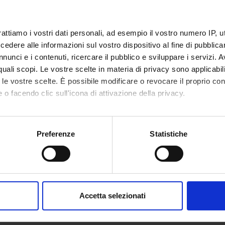
rattiamo i vostri dati personali, ad esempio il vostro numero IP, 
dere alle informazioni sul vostro dispositivo al fine di pubblica
nunci e i contenuti, ricercare il pubblico e sviluppare i servizi. A
r quali scopi. Le vostre scelte in materia di privacy sono applicabi
to le vostre scelte. È possibile modificare o revocare il proprio 
 o facendo clic sull'icona di attivazione della privacy.
mo anche:
oni sulla tua posizione geografica, con un'approssimazione di qu
Preferenze
Statistiche
spositivo, scansionandolo attivamente alla ricerca di caratteristich
aborati i tuoi dati personali e imposta le tue preferenze nella
s
consenso in qualsiasi momento dalla Dichiarazione sui cookie.
Accetta selezionati
nalizzare contenuti ed annunci, per fornire funzionalità dei socia
inoltre informazioni sul modo in cui utilizzi il nostro sito con i n