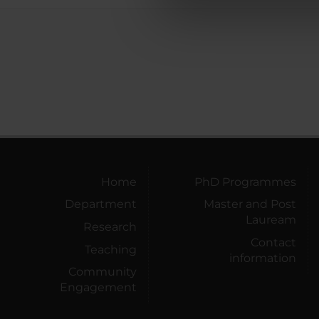
di analisi dei dati web, pubbl
che hanno raccolto dal tuo uti
Home
PhD Programmes
Department
Master and Post
Lauream
Research
Contact
Teaching
information
Community
Engagement