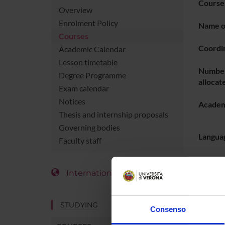
Course
Overview
Enrolment Policy
Name of
Courses
Coordi
Academic Calendar
Lesson timetable
Number
Degree Programme
allocat
Exam calendar
Notices
Academ
Thesis and internship proposals
Governing bodies
Languag
Faculty staff
Period
International Students
LESS
STUDYING
Consenso
Go t