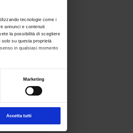
utilizzando tecnologie come i
re annunci e contenuti
vete la possibilità di scegliere
li solo su questa proprietà
consenso in qualsiasi momento
alche metro,
Marketing
e specifiche (impronte
ezione dettagli
. Puoi
Accetta tutti
l media e per analizzare il
ostri partner che si occupano