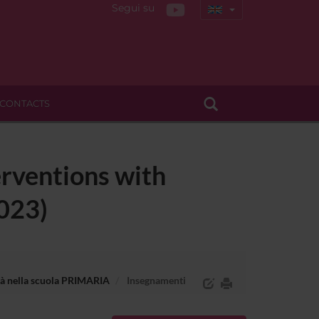
Segui su
CONTACTS
erventions with
2023)
lità nella scuola PRIMARIA
Insegnamenti