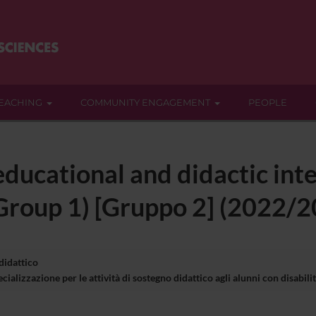
EACHING
COMMUNITY ENGAGEMENT
PEOPLE
ducational and didactic int
(Group 1) [Gruppo 2] (2022/
 didattico
ializzazione per le attività di sostegno didattico agli alunni con disabi