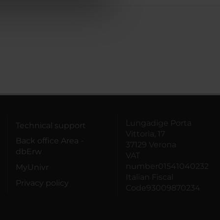
azioni che hai fornito loro o
Lungadige Porta
Technical support
Vittoria, 17
Back office Area -
37129 Verona
dbErw
VAT
number01541040232
MyUnivr
Italian Fiscal
Privacy policy
Code93009870234