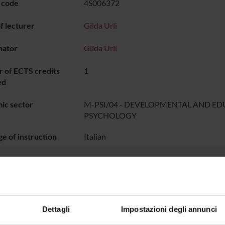
 code
4S006372
 lecturer
Gilda Urli
nator
Gilda Urli
 of ECTS credits
1
ed
ic sector
M-PSI/04 - DEVELOPMENTAL AND E
PSYCHOLOGY
e of instruction
Italian
PERIODO
dal Oct 13, 2023 al Jun 30, 20
ON TIMETABLE
Dettagli
Impostazioni degli annunci
o lesson schedule