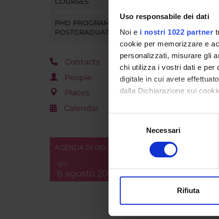
COURSES
Uso responsabile dei dati
PHD PROGRAMMES AND
Noi e
i nostri 1022 partner
t
POSTGRADUATE TRAINING
cookie per memorizzare e acce
personalizzati, misurare gli an
Contacts
chi utilizza i vostri dati e pe
People
digitale in cui avete effettua
dalla Dichiarazione sui cookie
Places
Calendar
Con il tuo consenso, vorrem
Selezione
raccogliere informazi
Necessari
del
Identificare il tuo di
consenso
AGENDA DI OGGI
digitali).
gio
Approfondisci come vengono el
6 agosto 2026
modificare o ritirare il tuo 
Rifiuta
Utilizziamo i cookie per perso
nostro traffico. Condividiamo 