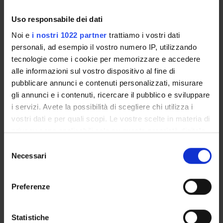
Insegnamenti
Calendario didattico
Uso responsabile dei dati
Orario lezioni
Noi e
i nostri 1022 partner
trattiamo i vostri dati
Piani didattici
personali, ad esempio il vostro numero IP, utilizzando
Calendario esami
tecnologie come i cookie per memorizzare e accedere
Bacheca avvisi
alle informazioni sul vostro dispositivo al fine di
Proposte tesi e stage
pubblicare annunci e contenuti personalizzati, misurare
Organi collegiali e di governo
gli annunci e i contenuti, ricercare il pubblico e sviluppare
Docenti
i servizi. Avete la possibilità di scegliere chi utilizza i
vostri dati e per quali scopi. Le vostre scelte in materia di
privacy sono applicabili solo su questa proprietà digitale
OFFERTA FORMATIVA
in cui avete effettuato le vostre scelte. È possibile
Selezione
modificare o revocare il proprio consenso in qualsiasi
Necessari
del
CORSI DI STUDIO
momento dalla Dichiarazione sui cookie o facendo clic
consenso
sull'icona di attivazione della privacy.
DOTTORATI, MASTER E FORMAZIONE SUPERIORE
Preferenze
Con il tuo consenso, vorremmo anche:
Contatti
raccogliere informazioni sulla tua posizione
Statistiche
Persone