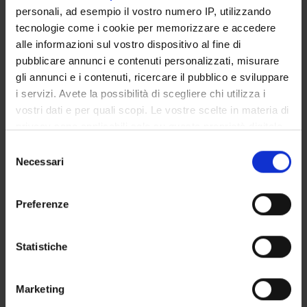
COURSE PARTIALLY RUNNING
personali, ad esempio il vostro numero IP, utilizzando
tecnologie come i cookie per memorizzare e accedere
Bachelor's degree in Philosophy
alle informazioni sul vostro dispositivo al fine di
pubblicare annunci e contenuti personalizzati, misurare
Degree class: L-5
gli annunci e i contenuti, ricercare il pubblico e sviluppare
i servizi. Avete la possibilità di scegliere chi utilizza i
Location: Verona
vostri dati e per quali scopi. Le vostre scelte in materia di
privacy sono applicabili solo su questa proprietà digitale
COURSE PARTIALLY RUNNING
in cui avete effettuato le vostre scelte. È possibile
Selezione
Bachelor's degree in Psychological
modificare o revocare il proprio consenso in qualsiasi
Necessari
del
momento dalla Dichiarazione sui cookie o facendo clic
consenso
Sciences for Training and Professional
sull'icona di attivazione della privacy.
Preferenze
Development
Con il tuo consenso, vorremmo anche:
raccogliere informazioni sulla tua posizione
Statistiche
Degree class: L-24
geografica, con un'approssimazione di qualche
Location: Verona
metro,
Marketing
Identificare il tuo dispositivo, scansionandolo
COURSE PARTIALLY RUNNING