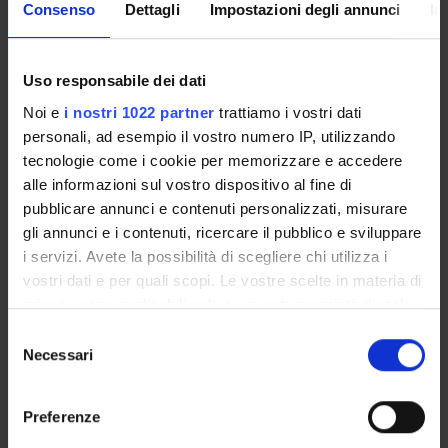
Overview
Consenso
Dettagli
Impostazioni degli annunci
In
Enrolment Policy
Courses
Academic Calendar
Uso responsabile dei dati
Lesson timetable
Noi e
i nostri 1022 partner
trattiamo i vostri dati
Degree Programme
personali, ad esempio il vostro numero IP, utilizzando
Exam calendar
tecnologie come i cookie per memorizzare e accedere
Notices
alle informazioni sul vostro dispositivo al fine di
Thesis and internship proposals
pubblicare annunci e contenuti personalizzati, misurare
gli annunci e i contenuti, ricercare il pubblico e sviluppare
Governing bodies
i servizi. Avete la possibilità di scegliere chi utilizza i
Faculty staff
vostri dati e per quali scopi. Le vostre scelte in materia di
privacy sono applicabili solo su questa proprietà digitale
STUDYING
in cui avete effettuato le vostre scelte. È possibile
Selezione
modificare o revocare il proprio consenso in qualsiasi
Necessari
del
COURSES
momento dalla Dichiarazione sui cookie o facendo clic
consenso
sull'icona di attivazione della privacy.
PHD PROGRAMMES AND POSTGRADUATE
Preferenze
TRAINING