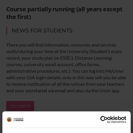
Course partially running (all years except
the first)
NEWS FOR STUDENTS
There you will find information, resources and services
useful during your time at the University (Student’s exam
record, your study plan on ESSE3, Distance Learning
courses, university email account, office forms,
administrative procedures, etc.). You can log into MyUnivr
with your GIA login details: only in this way will you be able
to receive notification of all the notices from your teachers
and your secretariat via email and also via the Univr app.
MYUNIVR