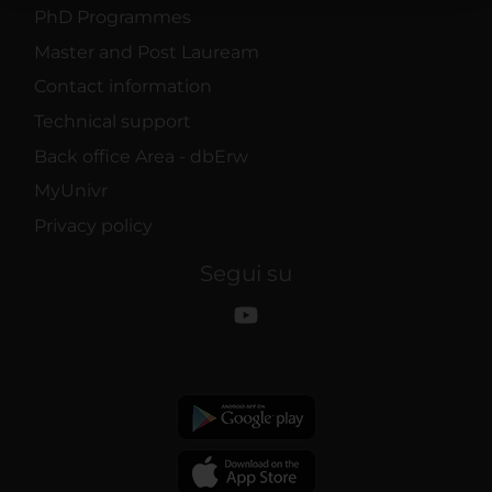
PhD Programmes
raccolto dal tuo utilizzo dei loro servizi.
Master and Post Lauream
Contact information
Technical support
Back office Area - dbErw
MyUnivr
Privacy policy
Segui su