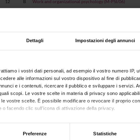
12
B
Work and organizational psychology (M-PSI/06)
9
A
Developmental and educational psychology (M-PSI/04)
6
F
Computer Science and Multimedia (INF/01)
6
C
Theory and Techniques of test (M-PSI/03)
Dettagli
Impostazioni degli annunci
6
C
Moral Philosophy (M-FIL/03)
9
B
Project and evaluation of learning environments (M-PE
6
C
Psychology of Behaviour and Opinions (M-PSI/05)
rattiamo i vostri dati personali, ad esempio il vostro numero IP, 
9
B
Training Psychology (M-PSI/06)
dere alle informazioni sul vostro dispositivo al fine di pubblica
6
C
ONE COURSE TO BE CHOSEN AMONG THE FOLLOW
nunci e i contenuti, ricercare il pubblico e sviluppare i servizi. A
r quali scopi. Le vostre scelte in materia di privacy sono applicabi
AVAILABLE MODULES
to le vostre scelte. È possibile modificare o revocare il proprio 
 o facendo clic sull'icona di attivazione della privacy.
Applied Geography (M-GGR/02)
mo anche:
Labour law (IUS/07)
oni sulla tua posizione geografica, con un'approssimazione di qu
Preferenze
Statistiche
6
C
spositivo, scansionandolo attivamente alla ricerca di caratteristich