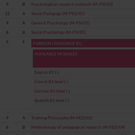
9
B
Psychological research methods (M-PSI/03)
12
A
Social Pedagogy (M-PED/01)
9
A
General Psychology (M-PSI/01)
6
B
Social Psychology (M-PSI/05)
6
E
FOREIGN LANGUAGE B1 :
AVAILABLE MODULES
English B1 (-)
French B1 level (-)
German B1 level (-)
Spanish B1 level (-)
9
A
Training Philosophy (M-PED/01)
6
B
Methodology of pedagogical research (M-PED/04)