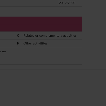
2019/2020
C
Related or complementary activities
F
Other activitites
ogram