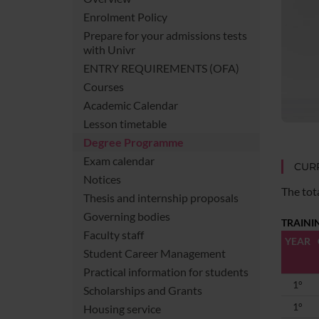
Enrolment Policy
Prepare for your admissions tests
with Univr
ENTRY REQUIREMENTS (OFA)
Courses
Academic Calendar
Lesson timetable
Degree Programme
Exam calendar
CURR
Notices
The tot
Thesis and internship proposals
Governing bodies
TRAINI
Faculty staff
YEAR
Student Career Management
Practical information for students
1°
Scholarships and Grants
1°
Housing service