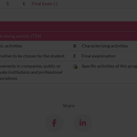
3
E
Final Exam (-)
training activity (TTA)
ic activities
B
Characterizing activities
ivities to be chosen by the student
E
Final examination
cements in companies, public or
Specific activities of this pr
vate institutions and professional
ociations
Share