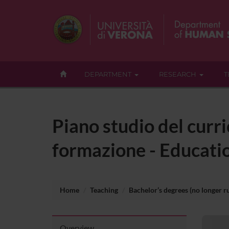
DEPARTMENT
RESEARCH
T
Piano studio del curr
formazione - Educatio
Home
Teaching
Bachelor’s degrees (no longer r
Overview