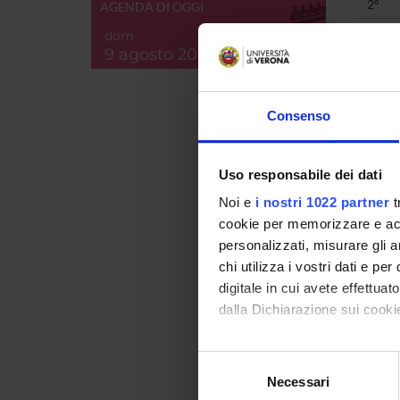
2°
AGENDA DI OGGI
2°
dom
9 agosto 2026
2°
2°
Consenso
3°
3°
Uso responsabile dei dati
3°
Noi e
i nostri 1022 partner
t
3°
cookie per memorizzare e acce
3°
personalizzati, misurare gli an
chi utilizza i vostri dati e pe
digitale in cui avete effettua
dalla Dichiarazione sui cookie
Con il tuo consenso, vorrem
Selezione
raccogliere informazi
Necessari
del
3°
Identificare il tuo di