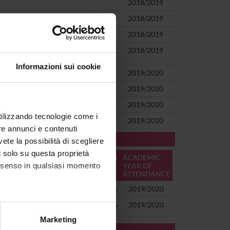
2018/2019
2018/2019
2018/2019
2018/2019
Informazioni sui cookie
2019/2020
D/04)
2019/2020
2019/2020
utilizzando tecnologie come i
2019/2020
re annunci e contenuti
ING:
vete la possibilità di scegliere
li solo su questa proprietà
CREDITS
ACADEMIC
consenso in qualsiasi momento
YEAR OF
ATTENDANCE
6
2019/2020
6
2019/2020
alche metro,
Marketing
e specifiche (impronte