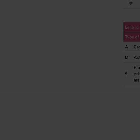
3°
Legend
Type of 
A
Bas
D
Act
Pla
S
pri
ass