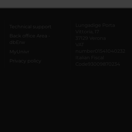
Lungadige Porta
Technical support
Vittoria, 17
Back office Area -
37129 Verona
dbErw
VAT
number01541040232
MyUnivr
Italian Fiscal
Privacy policy
Code93009870234