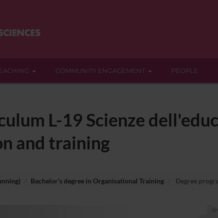
EACHING
COMMUNITY ENGAGEMENT
PEOPLE
iculum L-19 Scienze dell'educ
n and training
unning)
Bachelor's degree in Organisational Training
Degree prog