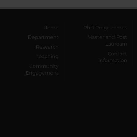
Home
PhD Programmes
Department
Master and Post
Lauream
Research
Contact
Teaching
information
Community
Engagement