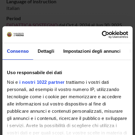
Language of instruction
Italian
Period
DIDATTICA SOSTEGNO
dal Oct 4, 2024 al Jun 30, 2025.
Course news
Seminars related to the course
Consenso
Dettagli
Impostazioni degli annunci
In
LESSON TIMETABLE
Uso responsabile dei dati
Go to lesson schedule
Noi e
i nostri 1022 partner
trattiamo i vostri dati
personali, ad esempio il vostro numero IP, utilizzando
tecnologie come i cookie per memorizzare e accedere
alle informazioni sul vostro dispositivo al fine di
Overview
pubblicare annunci e contenuti personalizzati, misurare
Enrolment Policy
gli annunci e i contenuti, ricercare il pubblico e sviluppare
Courses
i servizi. Avete la possibilità di scegliere chi utilizza i
Academic Calendar
vostri dati e per quali scopi. Le vostre scelte in materia di