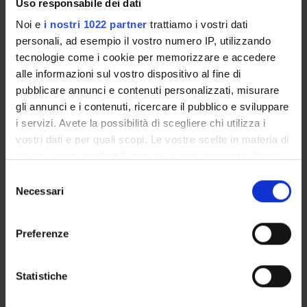
Uso responsabile dei dati
TESTI DI RIFERIMENTO
Noi e
i nostri 1022 partner
trattiamo i vostri dati
personali, ad esempio il vostro numero IP, utilizzando
Vedi la bibliografia dell'insegnamento
tecnologie come i cookie per memorizzare e accedere
alle informazioni sul vostro dispositivo al fine di
MODALITÀ D'ESAME
pubblicare annunci e contenuti personalizzati, misurare
gli annunci e i contenuti, ricercare il pubblico e sviluppare
i servizi. Avete la possibilità di scegliere chi utilizza i
Le modalità d'esame, i criteri di valutazione, e la
composizione del voto, tra prova scritta ed orale, sono
vostri dati e per quali scopi. Le vostre scelte in materia di
stabilite per legge dal DPCM 4 agosto 2023.
privacy sono applicabili solo su questa proprietà digitale
in cui avete effettuato le vostre scelte. È possibile
Selezione
modificare o revocare il proprio consenso in qualsiasi
Necessari
del
momento dalla Dichiarazione sui cookie o facendo clic
consenso
sull'icona di attivazione della privacy.
Presentazione
Preferenze
Come iscriversi
Con il tuo consenso, vorremmo anche:
Insegnamenti
raccogliere informazioni sulla tua posizione
Statistiche
Calendario didattico
geografica, con un'approssimazione di qualche
Orario lezioni
metro,