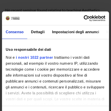
No recent seminar found relating to teaching Aesthetics
(p).
Consenso
Dettagli
Impostazioni degli annunci
In
STUDYING
COURSES
Uso responsabile dei dati
Noi e
i nostri 1022 partner
trattiamo i vostri dati
PHD PROGRAMMES AND POSTGRADUATE
personali, ad esempio il vostro numero IP, utilizzando
TRAINING
tecnologie come i cookie per memorizzare e accedere
alle informazioni sul vostro dispositivo al fine di
Contacts
pubblicare annunci e contenuti personalizzati, misurare
People
gli annunci e i contenuti, ricercare il pubblico e sviluppare
Places
i servizi. Avete la possibilità di scegliere chi utilizza i
vostri dati e per quali scopi. Le vostre scelte in materia di
Calendar
privacy sono applicabili solo su questa proprietà digitale
in cui avete effettuato le vostre scelte. È possibile