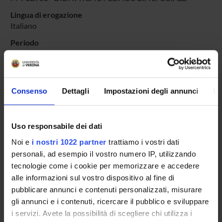
Lingua di erogazione
Italiano
Periodo
PERIODO DIDATTICO
dal 23-set-2022 al 30-giu-2023.
Avvisi relativi al corso
Consenso
Dettagli
Impostazioni degli annunci
In
Seminari relativi al corso
ORARIO LEZIONI
Uso responsabile dei dati
Vai all'orario delle lezioni
Noi e
i nostri 1022 partner
trattiamo i vostri dati
personali, ad esempio il vostro numero IP, utilizzando
tecnologie come i cookie per memorizzare e accedere
alle informazioni sul vostro dispositivo al fine di
pubblicare annunci e contenuti personalizzati, misurare
Presentazione
gli annunci e i contenuti, ricercare il pubblico e sviluppare
Come iscriversi
i servizi. Avete la possibilità di scegliere chi utilizza i
Insegnamenti