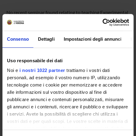
No recent seminar found relating to teaching Experimental
Pedagogy.
Consenso
Dettagli
Impostazioni degli annunci
In
STUDYING
COURSES
Uso responsabile dei dati
Noi e
i nostri 1022 partner
trattiamo i vostri dati
PHD PROGRAMMES AND POSTGRADUATE
personali, ad esempio il vostro numero IP, utilizzando
TRAINING
tecnologie come i cookie per memorizzare e accedere
alle informazioni sul vostro dispositivo al fine di
Contacts
pubblicare annunci e contenuti personalizzati, misurare
People
gli annunci e i contenuti, ricercare il pubblico e sviluppare
Places
i servizi. Avete la possibilità di scegliere chi utilizza i
vostri dati e per quali scopi. Le vostre scelte in materia di
Calendar
privacy sono applicabili solo su questa proprietà digitale
in cui avete effettuato le vostre scelte. È possibile