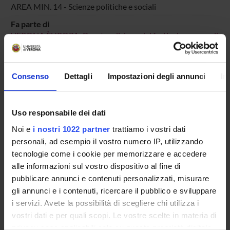
AREA MIN. 14 - Scienze politiche e sociali
Fa parte di
VERONA ÈUROPA. Quarta edizione del festival europeo di
Verona
Categoria prevalente
Organizzazione di concerti, spettacoli teatrali, rassegne
Consenso
Dettagli
Impostazioni degli annunci
In
cinematografiche, eventi sportivi, mostre, esposizioni e altri
eventi di pubblica utilità aperti alla comunità:
Organizzazione di concerti, spettacoli teatrali, rassegne
Uso responsabile dei dati
cinematografiche, eventi sportivi, mostre, esposizioni e altri
Noi e
i nostri 1022 partner
trattiamo i vostri dati
eventi di pubblica utilità aperti alla comunità
personali, ad esempio il vostro numero IP, utilizzando
tecnologie come i cookie per memorizzare e accedere
alle informazioni sul vostro dispositivo al fine di
Sustainable Development Goals - SDGs
pubblicare annunci e contenuti personalizzati, misurare
gli annunci e i contenuti, ricercare il pubblico e sviluppare
Questa iniziativa contribuisce al perseguimento degli
i servizi. Avete la possibilità di scegliere chi utilizza i
Obiettivi di Sviluppo Sostenibile dell'Agenda 2030
vostri dati e per quali scopi. Le vostre scelte in materia di
dell'ONU
.
Maggiori informazioni su
www.univr.it/sostenibilita
privacy sono applicabili solo su questa proprietà digitale