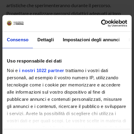
artistiche che sperimenteranno durante il percorso.
Progettare e realizzare percorsi didattici adeguati ai loro
alunni utilizzando in modo consapevole le prospettive
disciplinari specifiche e alcune tecniche conosciute e
sperimentate durante il Corso.
Consenso
Dettagli
Impostazioni degli annunci
In
Uso responsabile dei dati
Noi e
i nostri 1022 partner
trattiamo i vostri dati
SCHEDA DEL CORSO
personali, ad esempio il vostro numero IP, utilizzando
tecnologie come i cookie per memorizzare e accedere
Tipo di corso
alle informazioni sul vostro dispositivo al fine di
Corsi di perfezionamento
pubblicare annunci e contenuti personalizzati, misurare
Durata
gli annunci e i contenuti, ricercare il pubblico e sviluppare
1 Anno
i servizi. Avete la possibilità di scegliere chi utilizza i
Classe di appartenenza
vostri dati e per quali scopi. Le vostre scelte in materia di
CP - Classe per i Corsi di Perfezionamento (Ateneo)
privacy sono applicabili solo su questa proprietà digitale