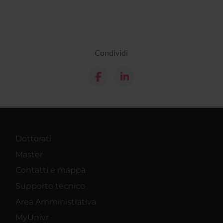
Condividi
Dottorati
Master
Contatti e mappa
Supporto tecnico
Area Amministrativa
MyUnivr