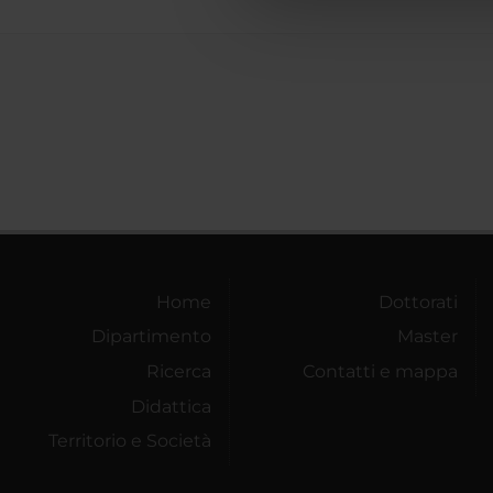
che hanno raccolto dal tuo uti
Home
Dottorati
Dipartimento
Master
Ricerca
Contatti e mappa
Didattica
Territorio e Società