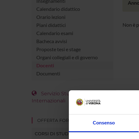
Insegnamenti
Anno
Calendario didattico
Orario lezioni
Non è p
Piani didattici
Calendario esami
Bacheca avvisi
Proposte tesi e stage
Organi collegiali e di governo
Docenti
Documenti
Servizio Studenti
Internazionali
OFFERTA FORMATIVA
Consenso
CORSI DI STUDIO