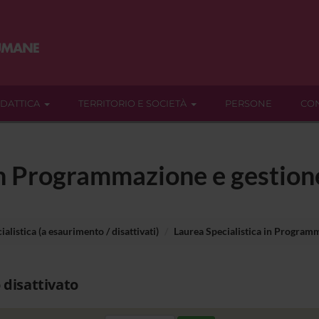
IDATTICA
TERRITORIO E SOCIETÀ
PERSONE
CON
in Programmazione e gestione
ialistica (a esaurimento / disattivati)
Laurea Specialistica in Programm
 disattivato