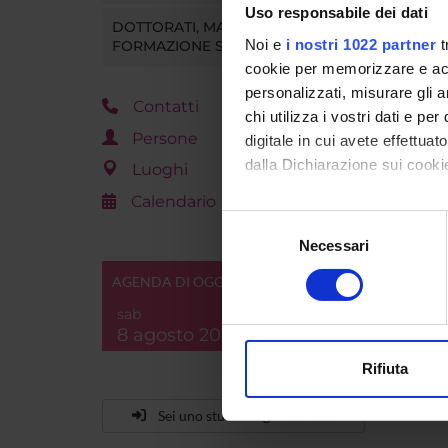
Uso responsabile dei dati
DOTTORATI, MASTER E
Noi e
i nostri 1022 partner
t
FORMAZIONE SUPERIORE
cookie per memorizzare e acce
personalizzati, misurare gli an
Contatti
chi utilizza i vostri dati e pe
Persone
digitale in cui avete effettua
dalla Dichiarazione sui cookie
Luoghi
Calendario
Con il tuo consenso, vorrem
Selezione
raccogliere informazi
Necessari
del
Identificare il tuo di
consenso
AGENDA DI OGGI
digitali).
sab
Approfondisci come vengono el
8 agosto 2026
modificare o ritirare il tuo 
Rifiuta
Utilizziamo i cookie per perso
nostro traffico. Condividiamo 
Sei uno studente già iscritto?
di analisi dei dati web, pubbl