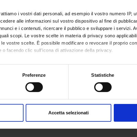
rattiamo i vostri dati personali, ad esempio il vostro numero IP, 
dere alle informazioni sul vostro dispositivo al fine di pubblica
nunci e i contenuti, ricercare il pubblico e sviluppare i servizi. A
r quali scopi. Le vostre scelte in materia di privacy sono applicabi
to le vostre scelte. È possibile modificare o revocare il proprio 
 o facendo clic sull'icona di attivazione della privacy.
mo anche:
oni sulla tua posizione geografica, con un'approssimazione di qu
Preferenze
Statistiche
spositivo, scansionandolo attivamente alla ricerca di caratteristich
aborati i tuoi dati personali e imposta le tue preferenze nella
s
consenso in qualsiasi momento dalla Dichiarazione sui cookie.
Accetta selezionati
nalizzare contenuti ed annunci, per fornire funzionalità dei socia
inoltre informazioni sul modo in cui utilizzi il nostro sito con i n
icità e social media, i quali potrebbero combinarle con altre inform