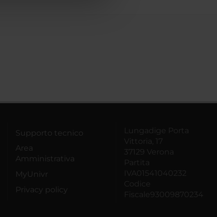
Lungadige Porta
Supporto tecnico
Vittoria, 17
Area
37129 Verona
Amministrativa
Partita
IVA01541040232
MyUnivr
Codice
Privacy policy
Fiscale93009870234