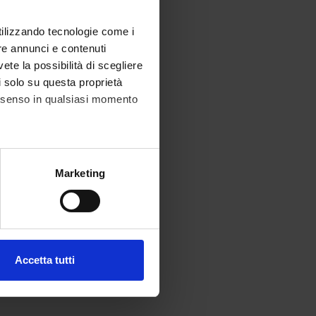
utilizzando tecnologie come i
re annunci e contenuti
vete la possibilità di scegliere
li solo su questa proprietà
consenso in qualsiasi momento
alche metro,
Marketing
e specifiche (impronte
ezione dettagli
. Puoi
Accetta tutti
l media e per analizzare il
ostri partner che si occupano
azioni che hai fornito loro o