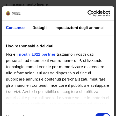
all'insegnamento Igiene.
OFFERTA FORMATIVA
Consenso
Dettagli
Impostazioni degli annunci
In
CORSI DI STUDIO
Uso responsabile dei dati
DOTTORATI, MASTER E FORMAZIONE SUPERIORE
Noi e
i nostri 1022 partner
trattiamo i vostri dati
personali, ad esempio il vostro numero IP, utilizzando
Contatti
tecnologie come i cookie per memorizzare e accedere
Persone
alle informazioni sul vostro dispositivo al fine di
pubblicare annunci e contenuti personalizzati, misurare
Luoghi
gli annunci e i contenuti, ricercare il pubblico e sviluppare
Calendario
i servizi. Avete la possibilità di scegliere chi utilizza i
vostri dati e per quali scopi. Le vostre scelte in materia di
privacy sono applicabili solo su questa proprietà digitale
in cui avete effettuato le vostre scelte. È possibile
Selezione