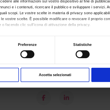
Sciences)
dere alle informazioni sul vostro dispositivo al fine di pubblica
nunci e i contenuti, ricercare il pubblico e sviluppare i servizi. A
r quali scopi. Le vostre scelte in materia di privacy sono applicabi
to le vostre scelte. È possibile modificare o revocare il proprio 
 o facendo clic sull'icona di attivazione della privacy.
mo anche:
oni sulla tua posizione geografica, con un'approssimazione di qu
Preferenze
Statistiche
spositivo, scansionandolo attivamente alla ricerca di caratteristich
aborati i tuoi dati personali e imposta le tue preferenze nella
s
consenso in qualsiasi momento dalla Dichiarazione sui cookie.
Accetta selezionati
nalizzare contenuti ed annunci, per fornire funzionalità dei socia
Share
inoltre informazioni sul modo in cui utilizzi il nostro sito con i n
icità e social media, i quali potrebbero combinarle con altre inform
lizzo dei loro servizi.