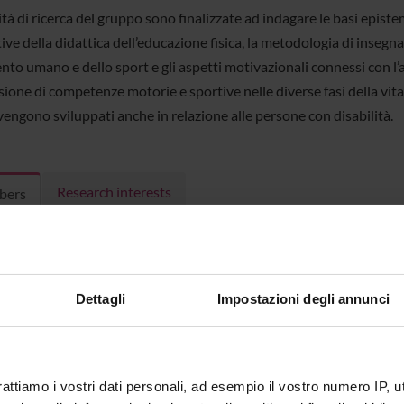
ità di ricerca del gruppo sono finalizzate ad indagare le basi epist
ive della didattica dell’educazione fisica, la metodologia di inseg
to umano e dello sport e gli aspetti motivazionali connessi con l’
sione di competenze motorie e sportive nelle diverse fasi della vita
vengono sviluppati anche in relazione alle persone con disabilità.
Research interests
bers
a Biino
Associate Professor
Donatella
(Department Neurosciences,
Dettagli
Impostazioni degli annunci
Biomedicine and Movement
Sciences)
ilanese
Associate Professor
Francesca 
(Department Neurosciences,
rattiamo i vostri dati personali, ad esempio il vostro numero IP, 
Biomedicine and Movement