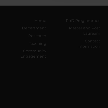
Home
PhD Programmes
Department
Master and Post
Lauream
Research
Contact
Teaching
information
Community
Engagement