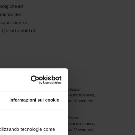
emolgiche ed
namento del
acquisizione e
. Questi ambiti di
 Donati
Temporary Professor
(Department Neurosciences,
Informazioni sui cookie
Biomedicine and Movement
Sciences)
Vitali
Associate Professor
(Department Neurosciences,
utilizzando tecnologie come i
Biomedicine and Movement