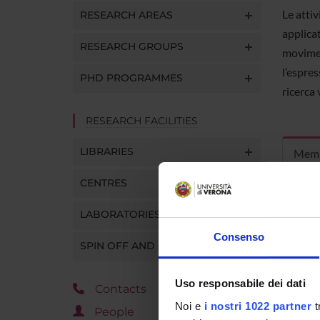
Le attiv
RESEARCH AREAS
applicat
RESEARCH GROUPS
movimen
l’espres
PHD PROGRAMMES
ricerca 
RESEARCH FACILITIES
LIBRARIES
Mem
CENTRES
Valentin
LABORATORIES
Consenso
SPIN OFF AND COMPANIES
Chiara M
Uso responsabile dei dati
Contacts
Noi e
i nostri 1022 partner
t
People