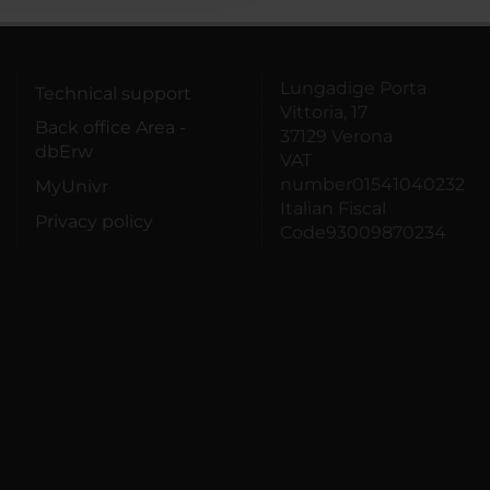
Lungadige Porta
Technical support
Vittoria, 17
Back office Area -
37129 Verona
dbErw
VAT
number01541040232
MyUnivr
Italian Fiscal
Privacy policy
Code93009870234