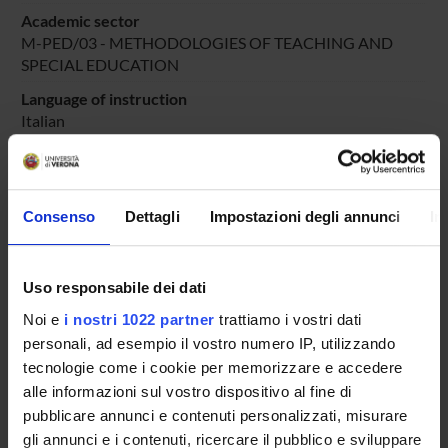
Academic sector
M-PED/03 - METHODOLOGIES OF TEACHING AND
SPECIAL EDUCATION
Language of instruction
Italian
Period
DIDATTICA SOSTEGNO
dal Oct 25, 2025 al Jun 30, 2025.
Consenso
Dettagli
Impostazioni degli annunci
In
Course news
Seminars related to the course
Uso responsabile dei dati
LESSON TIMETABLE
Noi e
i nostri 1022 partner
trattiamo i vostri dati
personali, ad esempio il vostro numero IP, utilizzando
Go to lesson schedule
tecnologie come i cookie per memorizzare e accedere
alle informazioni sul vostro dispositivo al fine di
pubblicare annunci e contenuti personalizzati, misurare
gli annunci e i contenuti, ricercare il pubblico e sviluppare