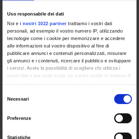
Academic Calendar
Lesson timetable
Uso responsabile dei dati
Degree Programme
Noi e
i nostri 1022 partner
trattiamo i vostri dati
Exam calendar
personali, ad esempio il vostro numero IP, utilizzando
Notices
tecnologie come i cookie per memorizzare e accedere
Thesis and internship proposals
alle informazioni sul vostro dispositivo al fine di
Governing bodies
pubblicare annunci e contenuti personalizzati, misurare
Faculty staff
gli annunci e i contenuti, ricercare il pubblico e sviluppare
i servizi. Avete la possibilità di scegliere chi utilizza i
vostri dati e per quali scopi. Le vostre scelte in materia di
STUDYING
privacy sono applicabili solo su questa proprietà digitale
in cui avete effettuato le vostre scelte. È possibile
COURSES
Selezione
modificare o revocare il proprio consenso in qualsiasi
Necessari
del
PHD PROGRAMMES AND POSTGRADUATE
momento dalla Dichiarazione sui cookie o facendo clic
consenso
TRAINING
sull'icona di attivazione della privacy.
Preferenze
Contacts
Con il tuo consenso, vorremmo anche:
People
raccogliere informazioni sulla tua posizione
Statistiche