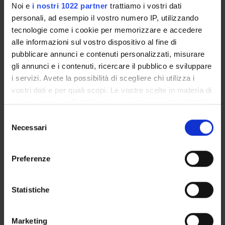
Noi e
i nostri 1022 partner
trattiamo i vostri dati
94231
personali, ad esempio il vostro numero IP, utilizzando
Handle IRIS:
tecnologie come i cookie per memorizzare e accedere
11562/952313
alle informazioni sul vostro dispositivo al fine di
pubblicare annunci e contenuti personalizzati, misurare
ultima modifica:
15 novembre 2022
gli annunci e i contenuti, ricercare il pubblico e sviluppare
i servizi. Avete la possibilità di scegliere chi utilizza i
Citazione bibliografica:
vostri dati e per quali scopi. Le vostre scelte in materia di
Stefana, Alberto;
Lavelli, Manuela
,
What is hindering
privacy sono applicabili solo su questa proprietà digitale
research on psychological aspects of fathers of premature
in cui avete effettuato le vostre scelte. È possibile
infants?
«Minerva Pediatrica»
, vol.
70
, n.
2
,
2018
,
pp. 204-
Selezione
modificare o revocare il proprio consenso in qualsiasi
206
Necessari
del
momento dalla Dichiarazione sui cookie o facendo clic
consenso
Consulta la scheda completa presente nel
repository
sull'icona di attivazione della privacy.
Preferenze
istituzionale della Ricerca di Ateneo
Con il tuo consenso, vorremmo anche:
raccogliere informazioni sulla tua posizione
Statistiche
PROGETTI COLLEGATI
geografica, con un'approssimazione di qualche
TITOLO
metro,
Marketing
Parent-infant relationships at risk: Preterm infants, preterm
Identificare il tuo dispositivo, scansionandolo