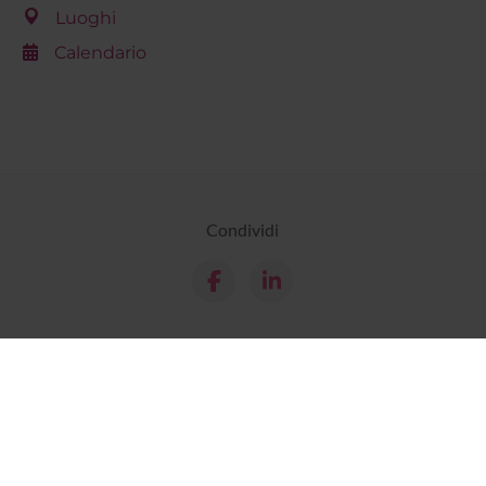
Luoghi
Calendario
Condividi
Dottorati
Master
Contatti e mappa