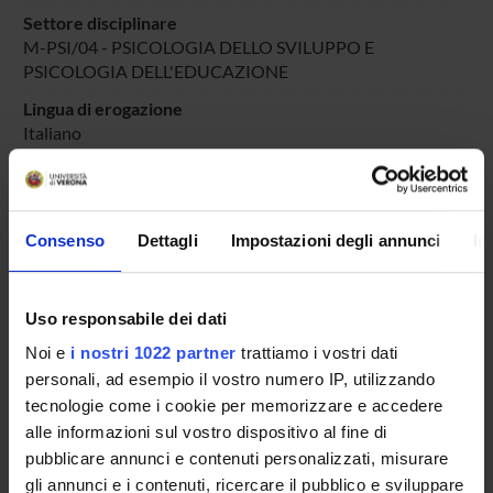
Settore disciplinare
M-PSI/04 - PSICOLOGIA DELLO SVILUPPO E
PSICOLOGIA DELL'EDUCAZIONE
Lingua di erogazione
Italiano
Periodo
DIDATTICA SOSTEGNO
dal 25-ott-2025 al 30-giu-2025.
Consenso
Dettagli
Impostazioni degli annunci
In
Avvisi relativi al corso
Seminari relativi al corso
Uso responsabile dei dati
ORARIO LEZIONI
Noi e
i nostri 1022 partner
trattiamo i vostri dati
personali, ad esempio il vostro numero IP, utilizzando
Vai all'orario delle lezioni
tecnologie come i cookie per memorizzare e accedere
alle informazioni sul vostro dispositivo al fine di
pubblicare annunci e contenuti personalizzati, misurare
gli annunci e i contenuti, ricercare il pubblico e sviluppare