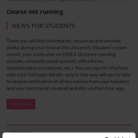
Course not running
NEWS FOR STUDENTS
There you will find information, resources and services
useful during your time at the University (Student’s exam
record, your study plan on ESSE3, Distance Learning
courses, university email account, office forms,
administrative procedures, etc.). You can log into MyUnivr
with your GIA login details: only in this way will you be able
to receive notification of all the notices from your teachers
and your secretariat via email and also via the Univr app.
MYUNIVR
Overview