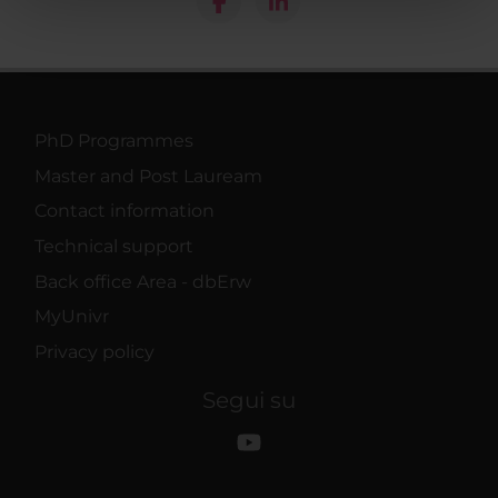
pubblicità e social media, i quali potrebbero combinarle
con altre informazioni che hai fornito loro o che hanno
raccolto dal tuo utilizzo dei loro servizi.
PhD Programmes
Master and Post Lauream
Contact information
Technical support
Back office Area - dbErw
MyUnivr
Privacy policy
Segui su