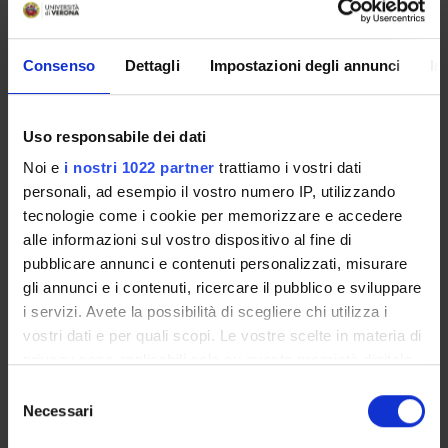
Enrolment Policy
ENTRY REQUIREMENTS (OFA)
Prepare for your admissions tests with Univr
Consenso
Dettagli
Impostazioni degli annunci
In
Courses
Academic Calendar
Uso responsabile dei dati
Lesson timetable
Degree Programme
Noi e
i nostri 1022 partner
trattiamo i vostri dati
Exam calendar
personali, ad esempio il vostro numero IP, utilizzando
Notices
tecnologie come i cookie per memorizzare e accedere
alle informazioni sul vostro dispositivo al fine di
Thesis and internship proposals
pubblicare annunci e contenuti personalizzati, misurare
Governing bodies
gli annunci e i contenuti, ricercare il pubblico e sviluppare
Faculty staff
i servizi. Avete la possibilità di scegliere chi utilizza i
Scholarships and Grants
vostri dati e per quali scopi. Le vostre scelte in materia di
Housing service
privacy sono applicabili solo su questa proprietà digitale
Documents
in cui avete effettuato le vostre scelte. È possibile
Selezione
modificare o revocare il proprio consenso in qualsiasi
Necessari
del
momento dalla Dichiarazione sui cookie o facendo clic
STUDYING
consenso