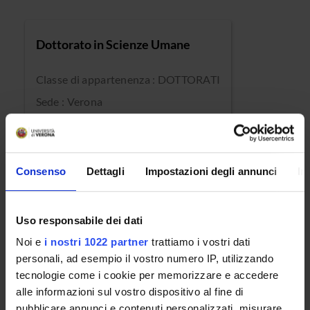
Dottorato in Scienze Umane
Classe di appartenenza : DOTTORATI
Sede : Verona
Consenso
Dettagli
Impostazioni degli annunci
In
Uso responsabile dei dati
OFFERTA FORMATIVA
Noi e
i nostri 1022 partner
trattiamo i vostri dati
personali, ad esempio il vostro numero IP, utilizzando
CORSI DI STUDIO
tecnologie come i cookie per memorizzare e accedere
alle informazioni sul vostro dispositivo al fine di
DOTTORATI, MASTER E FORMAZIONE SUPERIORE
pubblicare annunci e contenuti personalizzati, misurare