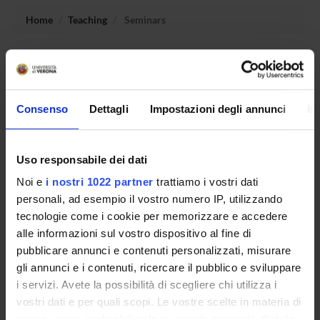
Home
Teaching
Seminars
No recent seminar found relating to teaching Philosophical
Hermeneutics (i).
Consenso
Dettagli
Impostazioni degli annunci
In
STUDYING
Uso responsabile dei dati
COURSES
Noi e
i nostri 1022 partner
trattiamo i vostri dati
personali, ad esempio il vostro numero IP, utilizzando
PHD PROGRAMMES AND POSTGRADUATE
tecnologie come i cookie per memorizzare e accedere
TRAINING
alle informazioni sul vostro dispositivo al fine di
pubblicare annunci e contenuti personalizzati, misurare
Contacts
gli annunci e i contenuti, ricercare il pubblico e sviluppare
People
i servizi. Avete la possibilità di scegliere chi utilizza i
Places
vostri dati e per quali scopi. Le vostre scelte in materia di
privacy sono applicabili solo su questa proprietà digitale