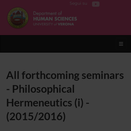
Segui su
Toggl
All forthcoming seminars
- Philosophical
Hermeneutics (i) -
(2015/2016)