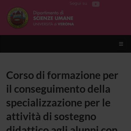
Segui su
Toggl
Corso di formazione per
il conseguimento della
specializzazione per le
attività di sostegno
didattico agli alunni con