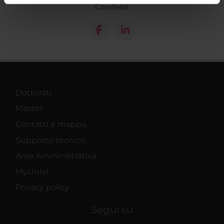
Condividi
informazioni sul modo in cui utilizzi il nostro sito con i
nostri partner che si occupano di analisi dei dati web,
pubblicità e social media, i quali potrebbero combinarle
con altre informazioni che hai fornito loro o che hanno
raccolto dal tuo utilizzo dei loro servizi.
Dottorati
Master
Contatti e mappa
Supporto tecnico
Area Amministrativa
MyUnivr
Privacy policy
Segui su