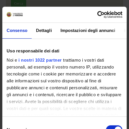
Cerca
Non è presente alcuna persona.
Consenso
Dettagli
Impostazioni degli annunci
In
Uso responsabile dei dati
Presentazione
Noi e
i nostri 1022 partner
trattiamo i vostri dati
Come iscriversi
personali, ad esempio il vostro numero IP, utilizzando
Insegnamenti
tecnologie come i cookie per memorizzare e accedere
Calendario didattico
alle informazioni sul vostro dispositivo al fine di
Orario lezioni
pubblicare annunci e contenuti personalizzati, misurare
Piani didattici
gli annunci e i contenuti, ricercare il pubblico e sviluppare
Calendario esami
i servizi. Avete la possibilità di scegliere chi utilizza i
Bacheca avvisi
vostri dati e per quali scopi. Le vostre scelte in materia di
Proposte tesi e stage
privacy sono applicabili solo su questa proprietà digitale
Organi collegiali e di governo
in cui avete effettuato le vostre scelte. È possibile
Selezione